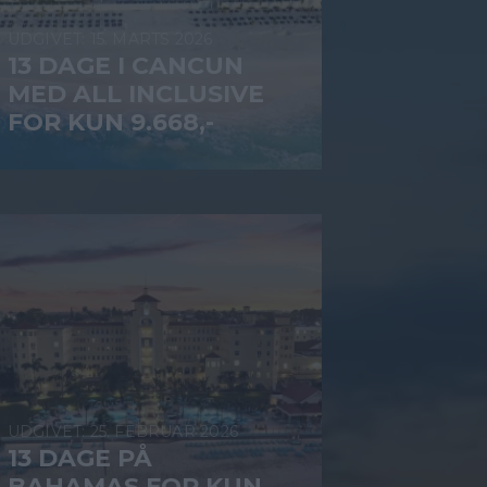
15. MARTS 2026
13 DAGE I CANCUN
MED ALL INCLUSIVE
FOR KUN 9.668,-
25. FEBRUAR 2026
13 DAGE PÅ
BAHAMAS FOR KUN