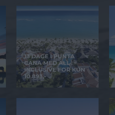
13. JANUAR 2026
13 DAGE I PUNTA
CANA MED ALL
INCLUSIVE FOR KUN
10.893,-