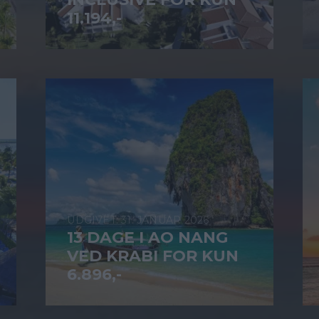
11.194,-
31. JANUAR 2026
13 DAGE I AO NANG
VED KRABI FOR KUN
6.896,-