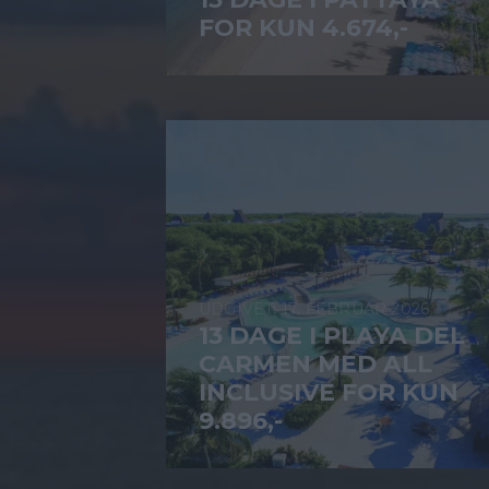
FOR KUN 4.674,-
17. FEBRUAR 2026
13 DAGE I PLAYA DEL
CARMEN MED ALL
INCLUSIVE FOR KUN
9.896,-