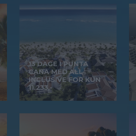
19. JUNI 2026
13 DAGE I PUNTA
CANA MED ALL
INCLUSIVE FOR KUN
11.233,-