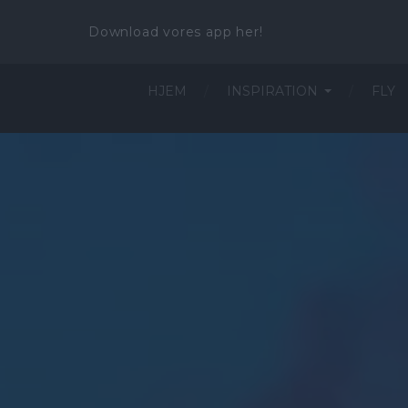
Download vores app her!
HJEM
INSPIRATION
FLY