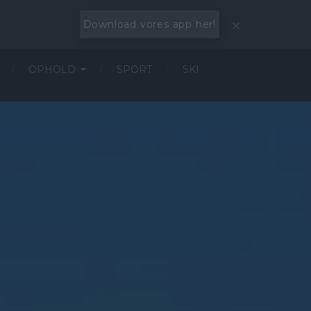
Download vores app her!
OPHOLD
SPORT
SKI