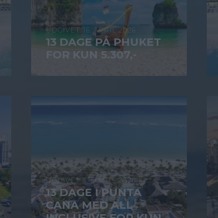
16. APRIL 2026
13 DAGE PÅ PHUKET
FOR KUN 5.307,-
3. MARTS 2026
13 DAGE I PUNTA
CANA MED ALL
INCLUSIVE FOR KUN