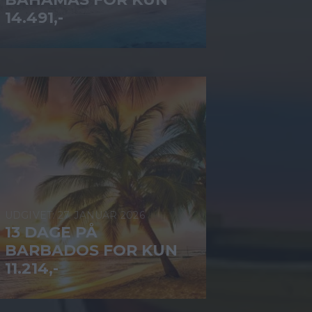
14.491,-
27. JANUAR 2026
13 DAGE PÅ
BARBADOS FOR KUN
11.214,-