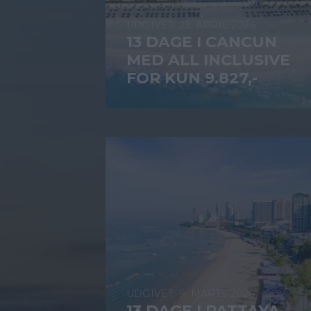
23. APRIL 2026
13 DAGE I CANCUN
MED ALL INCLUSIVE
FOR KUN 9.827,-
9. MARTS 2026
13 DAGE I PATTAYA