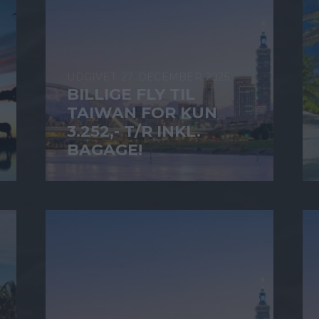
27. DECEMBER 2025
BILLIGE FLY TIL
TAIWAN FOR KUN
3.252,- T/R INKL.
BAGAGE!