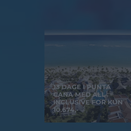
22. JULI 2026
13 DAGE I PUNTA
CANA MED ALL
INCLUSIVE FOR KUN
10.674,-