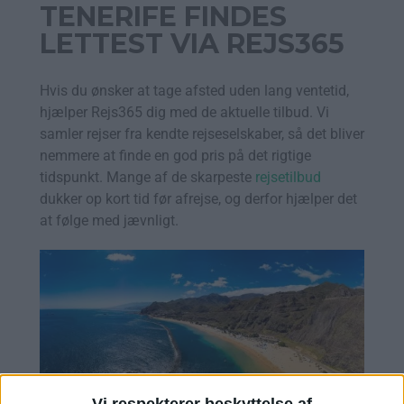
TENERIFE FINDES
LETTEST VIA REJS365
Hvis du ønsker at tage afsted uden lang ventetid,
hjælper Rejs365 dig med de aktuelle tilbud. Vi
samler rejser fra kendte rejseselskaber, så det bliver
nemmere at finde en god pris på det rigtige
tidspunkt. Mange af de skarpeste
rejsetilbud
dukker op kort tid før afrejse, og derfor hjælper det
at følge med jævnligt.
Vi respekterer beskyttelse af