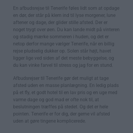
En afbudsrejse til Tenerife føles lidt som at opdage
en dør, der står på klem ind til lyse morgener, lune
aftener og dage, der glider stille afsted. Der er
noget trygt over øen. Du kan lande midt på vinteren
og stadig mærke sommeren i huden, og det er
netop derfor mange vælger Tenerife, når en billig
rejse pludselig dukker op. Solen står højt, havet
ligger lige ved siden af det meste bebyggelse, og
du kan vinke farvel til stress og jag for en stund.
Afbudsrejser til Tenerife gør det muligt at tage
afsted uden en masse planlægning. En ledig plads
på et fly, et godt hotel til en lav pris og en uge med
varme dage og god mad er ofte nok til, at
beslutningen træffes på stedet. Og det er hele
pointen. Tenerife er for dig, der gerne vil afsted
uden at gøre tingene komplicerede.