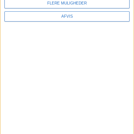
FLERE MULIGHEDER
AFVIS
DETTE SKAL DU HAVE
STYR PÅ, INDEN DU
BESTILLER EN BILLIG
REJSE TIL TENERIFE
Selvom en afbudsrejse er spontan, er der nogle ting
der er gode at tjekke, inden du trykker bestil: