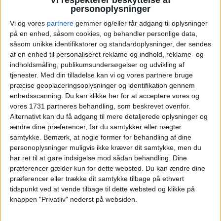
personoplysninger
Vi og vores
partnere
gemmer og/eller får adgang til oplysninger
på en enhed, såsom cookies, og behandler personlige data,
HVOR ER DET BEDST AT BO
såsom unikke identifikatorer og standardoplysninger, der sendes
PÅ TENERIFE?
af en enhed til personaliseret reklame og indhold, reklame- og
indholdsmåling, publikumsundersøgelser og udvikling af
Tenerife har flere områder med hver deres charme,
tjenester.
Med din tilladelse kan vi og vores partnere bruge
og det handler i høj grad om, hvad du ønsker af
præcise geoplaceringsoplysninger og identifikation gennem
enhedsscanning. Du kan klikke her for at acceptere vores og
ferien. Her er nogle populære områder:
vores 1731 partneres behandling, som beskrevet ovenfor.
Alternativt kan du få adgang til mere detaljerede oplysninger og
ændre dine præferencer, før du samtykker eller nægter
PLAYA DE LAS AMÉRICAS
samtykke.
Bemærk, at nogle former for behandling af dine
personoplysninger muligvis ikke kræver dit samtykke, men du
Et område med brede strande, lange promenader
har ret til at gøre indsigelse mod sådan behandling. Dine
og mange caféer. Det er oplagt til dig, der gerne vil
præferencer gælder kun for dette websted. Du kan ændre dine
præferencer eller trække dit samtykke tilbage på ethvert
være tæt på alt. Om aftenen summer området af
tidspunkt ved at vende tilbage til dette websted og klikke på
liv, og dagene tilbringes oftest ved stranden eller
knappen "Privatliv" nederst på websiden.
ved hotellets pool.