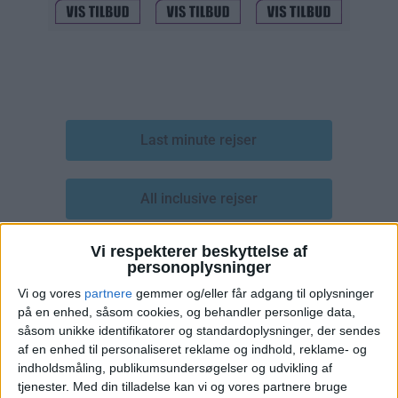
Last minute rejser
All inclusive rejser
Vi respekterer beskyttelse af
Rejser på 1 uge
personoplysninger
Vi og vores
partnere
gemmer og/eller får adgang til oplysninger
på en enhed, såsom cookies, og behandler personlige data,
Rejser på 2 uger
såsom unikke identifikatorer og standardoplysninger, der sendes
af en enhed til personaliseret reklame og indhold, reklame- og
indholdsmåling, publikumsundersøgelser og udvikling af
Rejser i vinterferien
tjenester.
Med din tilladelse kan vi og vores partnere bruge