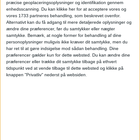
præcise geoplaceringsoplysninger og identifikation gennem
enhedsscanning. Du kan klikke her for at acceptere vores og
Rejser i påskeferien
vores 1733 partneres behandling, som beskrevet ovenfor.
Alternativt kan du få adgang til mere detaljerede oplysninger og
ændre dine præferencer, før du samtykker eller nægter
Rejser i sommerferien
samtykke.
Bemærk, at nogle former for behandling af dine
personoplysninger muligvis ikke kræver dit samtykke, men du
har ret til at gøre indsigelse mod sådan behandling. Dine
Rejser i efterårsferien
præferencer gælder kun for dette websted. Du kan ændre dine
præferencer eller trække dit samtykke tilbage på ethvert
tidspunkt ved at vende tilbage til dette websted og klikke på
Rejser i juleferien
knappen "Privatliv" nederst på websiden.
HVAD ER
AFBUDSREJSER?
Traditionelt er afbudsrejser rejser, der bliver
tilgængelige som følge af, at nogen har afbestilt