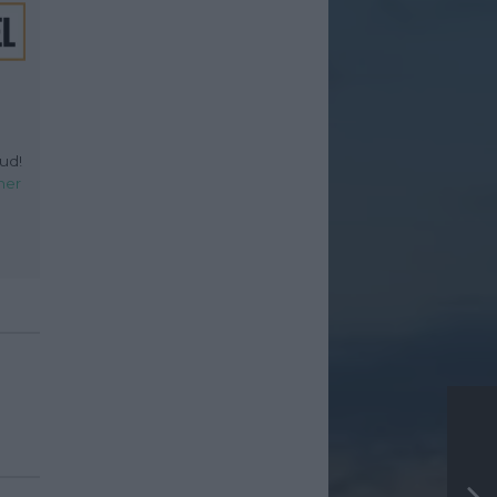
ud!
her