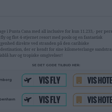
age i Punta Cana med all inclusive for kun 11.233,- per per
 fly og flot 4-stjernet resort med pools og en fantastisk
ggenhed direkte ved stranden på den caribiske
edestination, der er kendt for sine kilometerlange sandstr
isblå hav og tropiske omgivelser!
SE DET GODE TILBUD HER:
mborg
benhavn