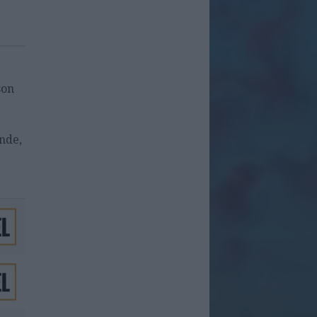
son
ande,