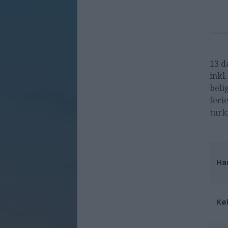
13 d
inkl.
beli
feri
turk
Ha
Kø