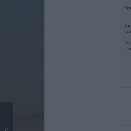
Fra
Be
Und
Rej
– V