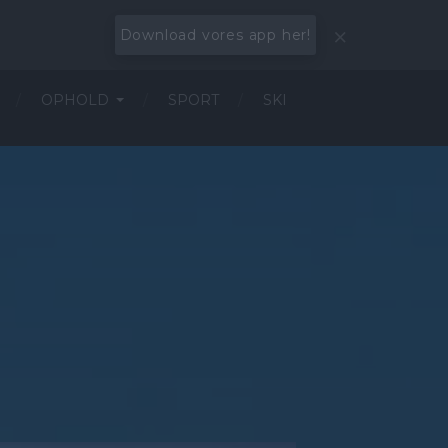
Download vores app her!
OPHOLD
SPORT
SKI