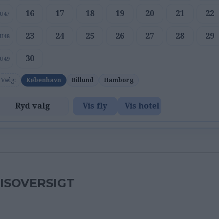
16
17
18
19
20
21
22
U47
23
24
25
26
27
28
29
U48
30
U49
Vælg:
København
Billund
Hamborg
Ryd valg
Vis fly
Vis hotel
ISOVERSIGT