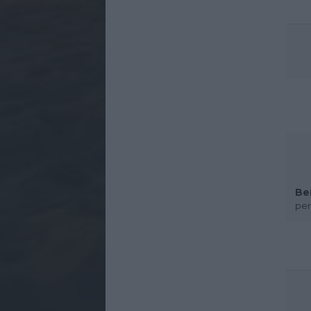
Be
per