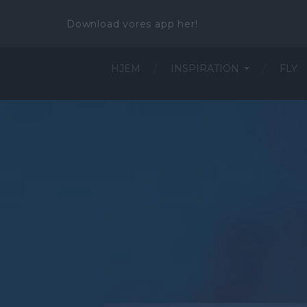
Download vores app her!
HJEM
INSPIRATION
FLY