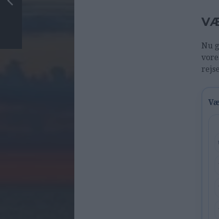
VÆ
Nu g
vore
rejs
Væ