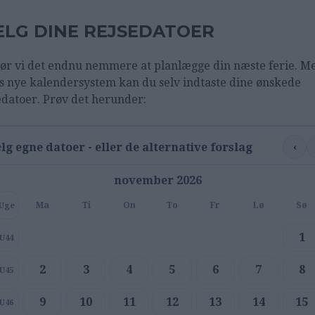
LG DINE REJSEDATOER
ør vi det endnu nemmere at planlægge din næste ferie. M
s nye kalendersystem kan du selv indtaste dine ønskede
edatoer. Prøv det herunder:
‹
lg egne datoer - eller de alternative forslag
november 2026
Ma
Ti
On
To
Fr
Lø
Sø
Uge
1
U44
2
3
4
5
6
7
8
U45
9
10
11
12
13
14
15
U46