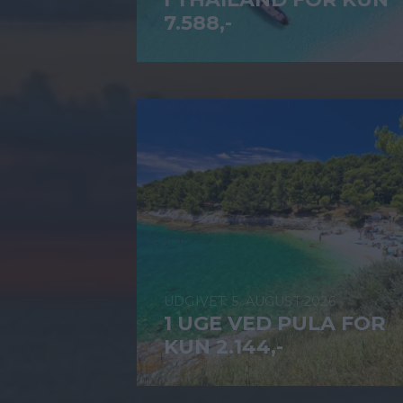
7.588,-
5. AUGUST 2026
1 UGE VED PULA FOR
KUN 2.144,-