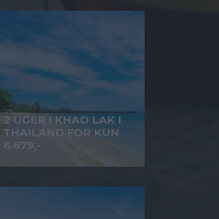
5. AUGUST 2026
2 UGER I KHAO LAK I
THAILAND FOR KUN
6.679,-