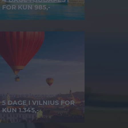
FOR KUN 985,-
5. AUGUST 2026
5 DAGE I VILNIUS FOR
KUN 1.345,-