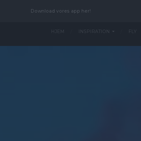
Download vores app her!
HJEM
INSPIRATION
FLY