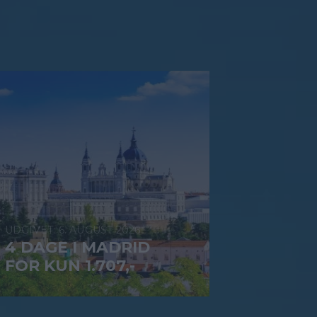
6. AUGUST 2026
4 DAGE I MADRID
FOR KUN 1.707,-