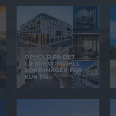
5. AUGUST 2026
OPHOLD PÅ DET
LÆKRE COMWELL
COPENHAGEN FOR
KUN 514,-