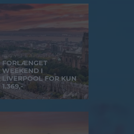
6. AUGUST 2026
FORLÆNGET
WEEKEND I
LIVERPOOL FOR KUN
1.369,-