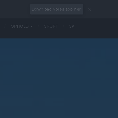
Download vores app her!
OPHOLD
SPORT
SKI