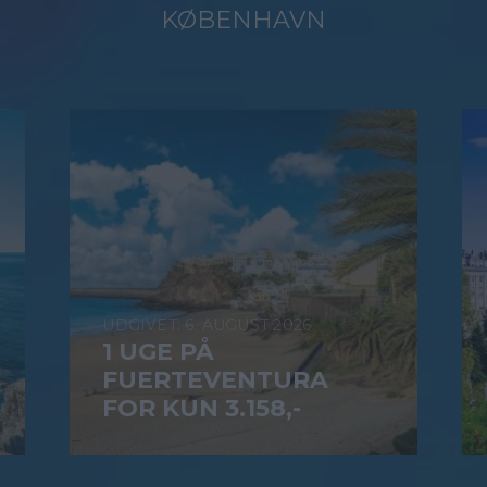
KØBENHAVN
6. AUGUST 2026
1 UGE PÅ
FUERTEVENTURA
FOR KUN 3.158,-