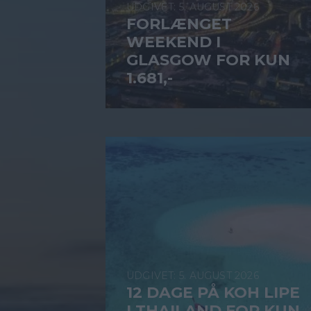
5. AUGUST 2026
FORLÆNGET
WEEKEND I
GLASGOW FOR KUN
1.681,-
5. AUGUST 2026
12 DAGE PÅ KOH LIPE
I THAILAND FOR KUN