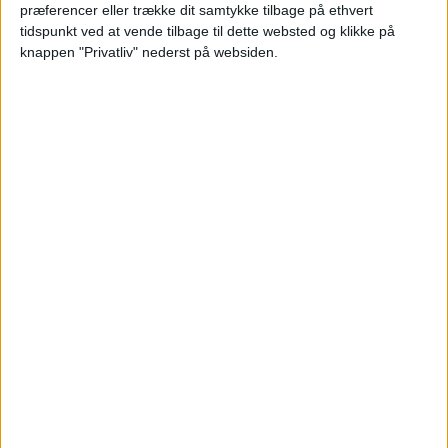
præferencer eller trække dit samtykke tilbage på ethvert
tidspunkt ved at vende tilbage til dette websted og klikke på
knappen "Privatliv" nederst på websiden.
Læs videre efter Annoncen
Annonce
FLY
Hos Corendon har vi fundet gode tilbud fra
København til Rhodos: