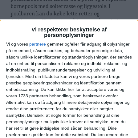
børnepools med solterrasse og liggestole. I
poolbaren kan du købe lette retter og
drikkevarer. Ved poolområdet er også en dejlig
græsplæne, hvor børn kan løbe rundt og lege
Vi respekterer beskyttelse af
personoplysninger
samt en lille legeplads med gynger. Emerald
Lejligheder ligger i gåafstand fra stranden, hvor
Vi og vores
partnere
gemmer og/eller får adgang til oplysninger
du kan bade i det ægæiske hav eller gå langs
på en enhed, såsom cookies, og behandler personlige data,
såsom unikke identifikatorer og standardoplysninger, der sendes
stranden med udsigt til smukke solnedgange.
af en enhed til personaliseret reklame og indhold, reklame- og
indholdsmåling, publikumsundersøgelser og udvikling af
Selvom lejlighedshotellet har en rolig
tjenester.
Med din tilladelse kan vi og vores partnere bruge
beliggenhed i den lille by Kremasti, er du ikke
præcise geoplaceringsoplysninger og identifikation gennem
langt fra mere byliv og større feriebyer. Du kan
enhedsscanning. Du kan klikke her for at acceptere vores og
tage den lokale bus til både Ialyssos eller Rhodos
vores 1733 partneres behandling, som beskrevet ovenfor.
By, som er et besøg værd, hvor du kan opleve den
Alternativt kan du få adgang til mere detaljerede oplysninger og
hyggelige, middelalderlige gamle bydel og har et
ændre dine præferencer, før du samtykker eller nægter
samtykke.
Bemærk, at nogle former for behandling af dine
stort udvalg af butikker og restauranter.
personoplysninger muligvis ikke kræver dit samtykke, men du
SE MERE HER
har ret til at gøre indsigelse mod sådan behandling. Dine
præferencer gælder kun for dette websted. Du kan ændre dine