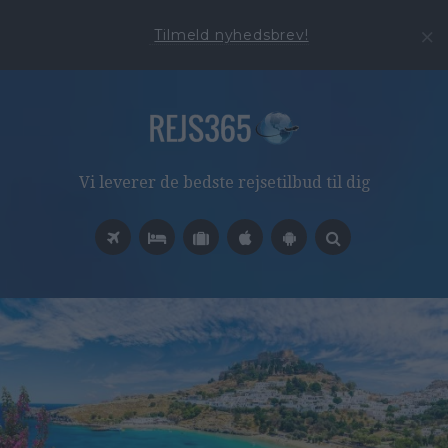
Tilmeld nyhedsbrev!
Vi leverer de bedste rejsetilbud til dig