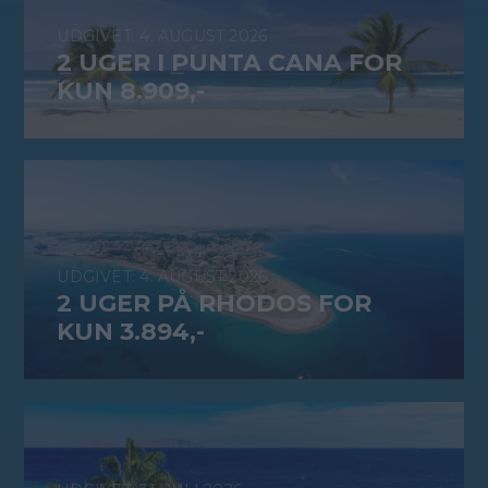
4. AUGUST 2026
2 UGER I PUNTA CANA FOR
KUN 8.909,-
4. AUGUST 2026
2 UGER PÅ RHODOS FOR
KUN 3.894,-