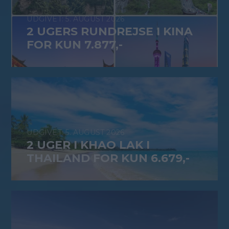
5. AUGUST 2026
2 UGERS RUNDREJSE I KINA
FOR KUN 7.877,-
5. AUGUST 2026
2 UGER I KHAO LAK I
THAILAND FOR KUN 6.679,-