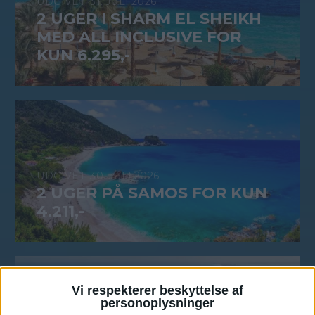
31. JULI 2026
2 UGER I SHARM EL SHEIKH
MED ALL INCLUSIVE FOR
KUN 6.295,-
30. JULI 2026
2 UGER PÅ SAMOS FOR KUN
4.211,-
Vi respekterer beskyttelse af
personoplysninger