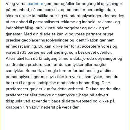
Vi og vores
partnere
gemmer og/eller får adgang til oplysninger
30. JULI 2026
på en enhed, såsom cookies, og behandler personlige data,
2 UGER I CANCUN FOR KUN
såsom unikke identifikatorer og standardoplysninger, der sendes
6.176,-
af en enhed til personaliseret reklame og indhold, reklame- og
indholdsmåling, publikumsundersøgelser og udvikling af
tjenester.
Med din tilladelse kan vi og vores partnere bruge
præcise geoplaceringsoplysninger og identifikation gennem
enhedsscanning. Du kan klikke her for at acceptere vores og
vores 1733 partneres behandling, som beskrevet ovenfor.
Alternativt kan du få adgang til mere detaljerede oplysninger og
ændre dine præferencer, før du samtykker eller nægter
samtykke.
Bemærk, at nogle former for behandling af dine
30. JULI 2026
personoplysninger muligvis ikke kræver dit samtykke, men du
2 UGER PÅ PHI PHI FOR KUN
har ret til at gøre indsigelse mod sådan behandling. Dine
6.341,-
præferencer gælder kun for dette websted. Du kan ændre dine
præferencer eller trække dit samtykke tilbage på ethvert
tidspunkt ved at vende tilbage til dette websted og klikke på
knappen "Privatliv" nederst på websiden.