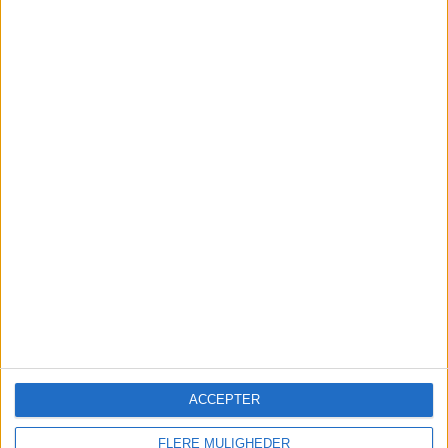
TURE OG OPLEVELSER
Der findes mange spændende oplevelser på Koh
Lanta: De kan nemt bestilles på GetYourGuide
her:
ACCEPTER
FORSIKRING
FLERE MULIGHEDER