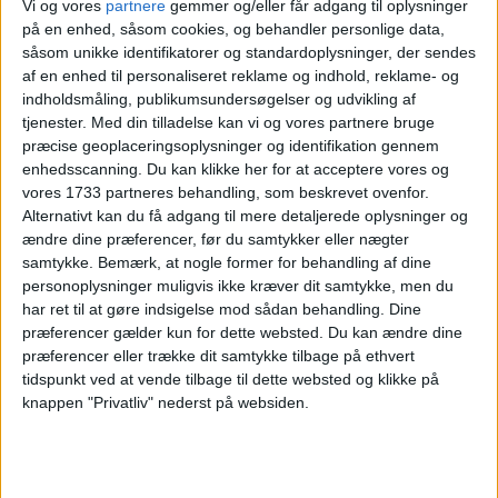
Vi og vores
partnere
gemmer og/eller får adgang til oplysninger
på en enhed, såsom cookies, og behandler personlige data,
31
U36
såsom unikke identifikatorer og standardoplysninger, der sendes
af en enhed til personaliseret reklame og indhold, reklame- og
indholdsmåling, publikumsundersøgelser og udvikling af
Vælg:
København
tjenester.
Med din tilladelse kan vi og vores partnere bruge
præcise geoplaceringsoplysninger og identifikation gennem
Ryd valg
Vis fly
Vis hotel
enhedsscanning. Du kan klikke her for at acceptere vores og
vores 1733 partneres behandling, som beskrevet ovenfor.
Alternativt kan du få adgang til mere detaljerede oplysninger og
ændre dine præferencer, før du samtykker eller nægter
samtykke.
Bemærk, at nogle former for behandling af dine
personoplysninger muligvis ikke kræver dit samtykke, men du
har ret til at gøre indsigelse mod sådan behandling. Dine
PRISOVERSIGT
præferencer gælder kun for dette websted. Du kan ændre dine
præferencer eller trække dit samtykke tilbage på ethvert
tidspunkt ved at vende tilbage til dette websted og klikke på
knappen "Privatliv" nederst på websiden.
KØBENHAVN: 4. – 19. NOVEMBER 26 (13 NÆTTER)
HOTEL
1.995,-