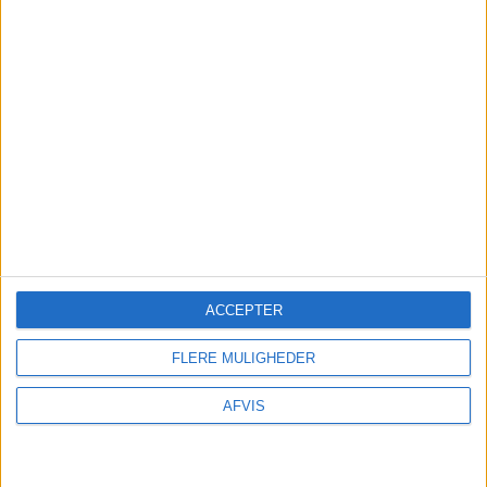
Fra
_
Billund
København
Læs videre efter Annoncen
Annonce
ACCEPTER
FLERE MULIGHEDER
FLY
AFVIS
Hos Sunweb har vi fundet gode tilbud
fra Billund og København til Kreta: