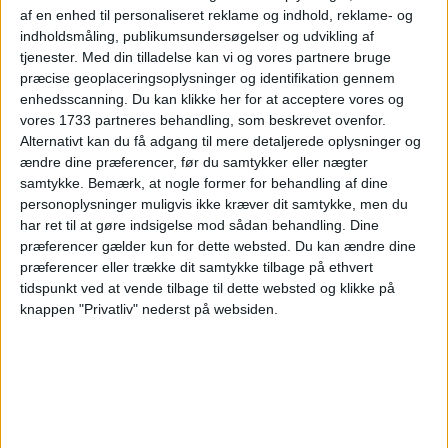
af en enhed til personaliseret reklame og indhold, reklame- og
indholdsmåling, publikumsundersøgelser og udvikling af
tjenester.
Med din tilladelse kan vi og vores partnere bruge
PRISOVERSIGT
præcise geoplaceringsoplysninger og identifikation gennem
enhedsscanning. Du kan klikke her for at acceptere vores og
vores 1733 partneres behandling, som beskrevet ovenfor.
BILLUND: 12. – 19. JUN 26 (7 NÆTTER)
Alternativt kan du få adgang til mere detaljerede oplysninger og
ændre dine præferencer, før du samtykker eller nægter
v/2 personer
1.156,-
samtykke.
Bemærk, at nogle former for behandling af dine
personoplysninger muligvis ikke kræver dit samtykke, men du
har ret til at gøre indsigelse mod sådan behandling. Dine
præferencer gælder kun for dette websted. Du kan ændre dine
præferencer eller trække dit samtykke tilbage på ethvert
tidspunkt ved at vende tilbage til dette websted og klikke på
knappen "Privatliv" nederst på websiden.