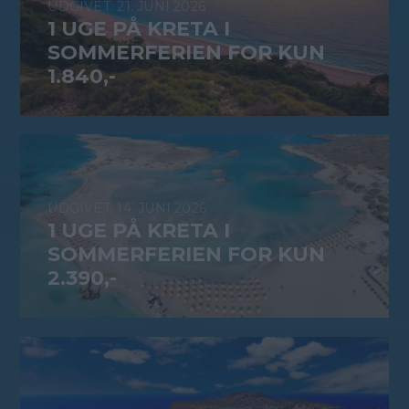
21. JUNI 2026
1 UGE PÅ KRETA I
SOMMERFERIEN FOR KUN
1.840,-
14. JUNI 2026
1 UGE PÅ KRETA I
SOMMERFERIEN FOR KUN
2.390,-