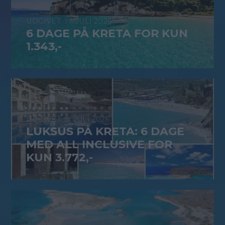
17. JULI 2026
6 DAGE PÅ KRETA FOR KUN
1.343,-
8. JULI 2026
LUKSUS PÅ KRETA: 6 DAGE
MED ALL INCLUSIVE FOR
KUN 3.772,-