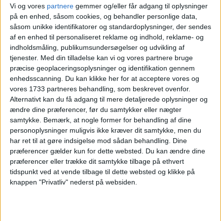
Vi og vores
partnere
gemmer og/eller får adgang til oplysninger
1 UGE PÅ KRETA MED
på en enhed, såsom cookies, og behandler personlige data,
HALVPENSION FOR KUN
såsom unikke identifikatorer og standardoplysninger, der sendes
2.526,-
af en enhed til personaliseret reklame og indhold, reklame- og
indholdsmåling, publikumsundersøgelser og udvikling af
tjenester.
Med din tilladelse kan vi og vores partnere bruge
præcise geoplaceringsoplysninger og identifikation gennem
enhedsscanning. Du kan klikke her for at acceptere vores og
vores 1733 partneres behandling, som beskrevet ovenfor.
Alternativt kan du få adgang til mere detaljerede oplysninger og
ændre dine præferencer, før du samtykker eller nægter
samtykke.
Bemærk, at nogle former for behandling af dine
21. MAJ 2026
personoplysninger muligvis ikke kræver dit samtykke, men du
1 UGE PÅ KRETA FOR KUN
har ret til at gøre indsigelse mod sådan behandling. Dine
1.147,-
præferencer gælder kun for dette websted. Du kan ændre dine
præferencer eller trække dit samtykke tilbage på ethvert
tidspunkt ved at vende tilbage til dette websted og klikke på
knappen "Privatliv" nederst på websiden.