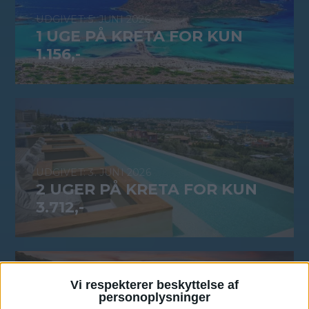
5. JUNI 2026
1 UGE PÅ KRETA FOR KUN
1.156,-
3. JUNI 2026
2 UGER PÅ KRETA FOR KUN
3.712,-
Vi respekterer beskyttelse af
personoplysninger
28. MAJ 2026