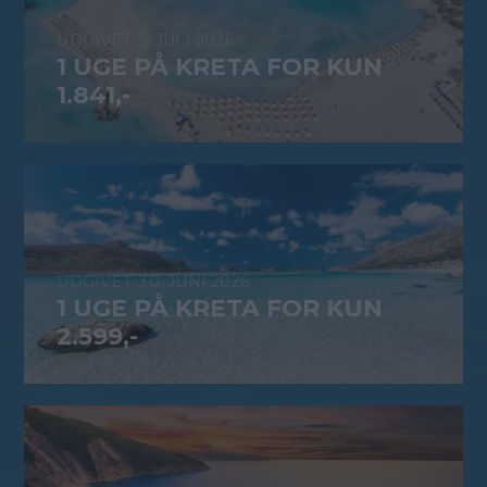
5. JULI 2026
1 UGE PÅ KRETA FOR KUN
1.841,-
30. JUNI 2026
1 UGE PÅ KRETA FOR KUN
2.599,-