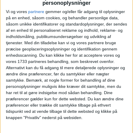
FLY
1.138,-
personoplysninger
Vi og vores
partnere
gemmer og/eller får adgang til oplysninger
Pris pr. person ved
på en enhed, såsom cookies, og behandler personlige data,
I ALT
2.570,-
2 personer
såsom unikke identifikatorer og standardoplysninger, der sendes
af en enhed til personaliseret reklame og indhold, reklame- og
Bemærk:
Den samlede pris for hotellet er 2.863,- for
indholdsmåling, publikumsundersøgelser og udvikling af
2 personer i et dobbeltværelse, hvilket svarer til
tjenester.
Med din tilladelse kan vi og vores partnere bruge
1.432,- per person.
præcise geoplaceringsoplysninger og identifikation gennem
enhedsscanning. Du kan klikke her for at acceptere vores og
vores 1733 partneres behandling, som beskrevet ovenfor.
Alternativt kan du få adgang til mere detaljerede oplysninger og
ændre dine præferencer, før du samtykker eller nægter
HOTEL
samtykke.
Bemærk, at nogle former for behandling af dine
personoplysninger muligvis ikke kræver dit samtykke, men du
har ret til at gøre indsigelse mod sådan behandling. Dine
præferencer gælder kun for dette websted. Du kan ændre dine
præferencer eller trække dit samtykke tilbage på ethvert
tidspunkt ved at vende tilbage til dette websted og klikke på
knappen "Privatliv" nederst på websiden.