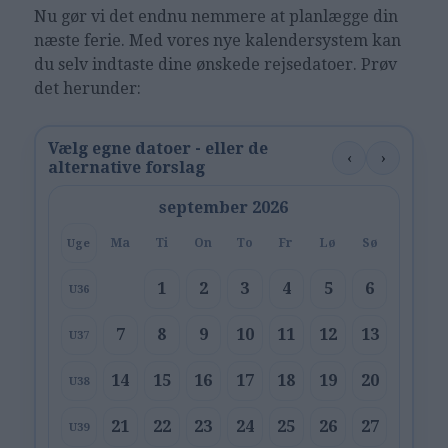
Nu gør vi det endnu nemmere at planlægge din
næste ferie. Med vores nye kalendersystem kan
du selv indtaste dine ønskede rejsedatoer. Prøv
det herunder:
Vælg egne datoer - eller de
‹
›
alternative forslag
september 2026
Ma
Ti
On
To
Fr
Lø
Sø
Uge
1
2
3
4
5
6
U36
7
8
9
10
11
12
13
U37
14
15
16
17
18
19
20
U38
21
22
23
24
25
26
27
U39