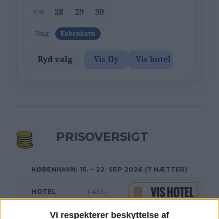
28
29
30
U40
Vælg:
København
Ryd valg
Vis fly
Vis hotel
PRISOVERSIGT
KØBENHAVN: 15. – 22. SEP 2026 (7 NÆTTER)
HOTEL
1.432,-
Vi respekterer beskyttelse af