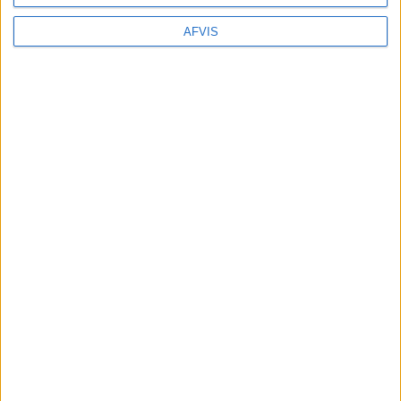
AFVIS
SE MERE HER
Læs videre efter Annoncen
Annonce
MERE INFORMATION