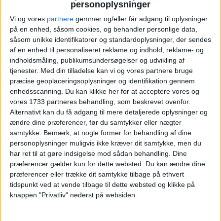
personoplysninger
ALTERNATIVE DATOER
Vi og vores
partnere
gemmer og/eller får adgang til oplysninger
på en enhed, såsom cookies, og behandler personlige data,
Vi har taget udgangspunkt i et ophold fra den 21.
såsom unikke identifikatorer og standardoplysninger, der sendes
– 22. juni, men der er mange andre datoer i 2026
af en enhed til personaliseret reklame og indhold, reklame- og
på Smögens Hafvsbad til gode priser.
indholdsmåling, publikumsundersøgelser og udvikling af
tjenester.
Med din tilladelse kan vi og vores partnere bruge
præcise geoplaceringsoplysninger og identifikation gennem
enhedsscanning. Du kan klikke her for at acceptere vores og
vores 1733 partneres behandling, som beskrevet ovenfor.
Alternativt kan du få adgang til mere detaljerede oplysninger og
HOTEL
ændre dine præferencer, før du samtykker eller nægter
samtykke.
Bemærk, at nogle former for behandling af dine
personoplysninger muligvis ikke kræver dit samtykke, men du
har ret til at gøre indsigelse mod sådan behandling. Dine
præferencer gælder kun for dette websted. Du kan ændre dine
præferencer eller trække dit samtykke tilbage på ethvert
tidspunkt ved at vende tilbage til dette websted og klikke på
knappen "Privatliv" nederst på websiden.