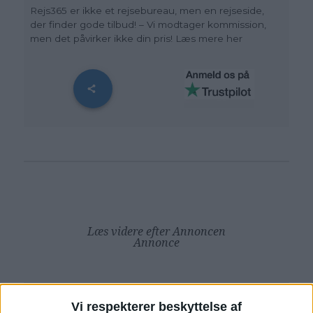
Rejs365 er ikke et rejsebureau, men en rejseside,
der finder gode tilbud! – Vi modtager kommission,
men det påvirker ikke din pris
! Læs mere her
Læs videre efter Annoncen
Annonce
Vi respekterer beskyttelse af