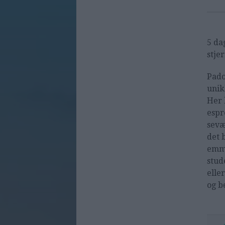
5 da
stje
Pado
unik
Her 
espr
sevæ
det 
emme
stud
elle
og b