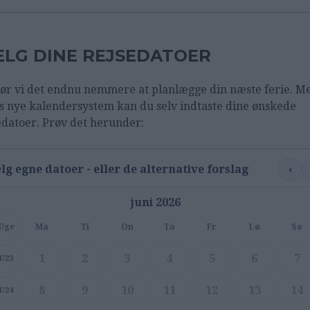
LG DINE REJSEDATOER
ør vi det endnu nemmere at planlægge din næste ferie. M
s nye kalendersystem kan du selv indtaste dine ønskede
edatoer. Prøv det herunder:
‹
lg egne datoer - eller de alternative forslag
juni 2026
Ma
Ti
On
To
Fr
Lø
Sø
Uge
1
2
3
4
5
6
7
U23
8
9
10
11
12
13
14
U24