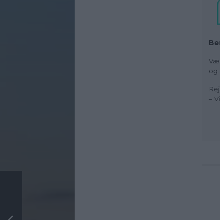
Be
Væl
og 
Rej
– V