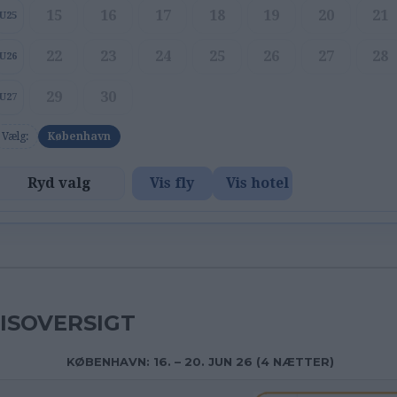
15
16
17
18
19
20
21
U25
22
23
24
25
26
27
28
U26
29
30
U27
Vælg:
København
Ryd valg
Vis fly
Vis hotel
ISOVERSIGT
KØBENHAVN: 16. – 20. JUN 26 (4 NÆTTER)