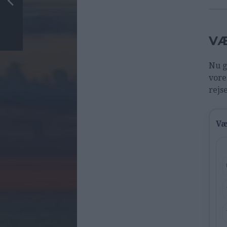
VÆ
Nu g
vore
rejs
Væ