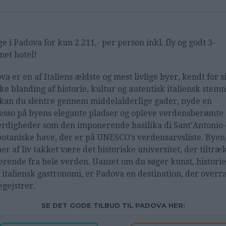
ge i Padova for kun 2.211,- per person inkl. fly og godt 3-
rnet hotel!
va er en af Italiens ældste og mest livlige byer, kendt for s
ke blanding af historie, kultur og autentisk italiensk stemn
kan du slentre gennem middelalderlige gader, nyde en
esso på byens elegante pladser og opleve verdensberømte
rdigheder som den imponerende basilika di Sant’Antonio 
botaniske have, der er på UNESCO’s verdensarvsliste. Byen
r af liv takket være det historiske universitet, der tiltræ
erende fra hele verden. Uanset om du søger kunst, historie
r italiensk gastronomi, er Padova en destination, der overr
egejstrer.
SE DET GODE TILBUD TIL PADOVA HER: