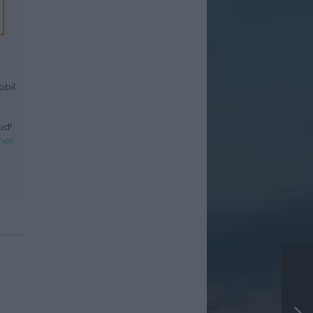
obil
ud!
her