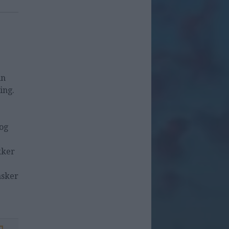
in
ing.
og
kker
asker