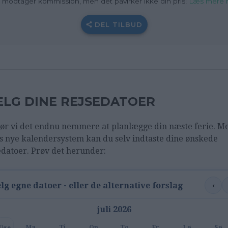
i modtager kommission, men det påvirker ikke din pris!
Læs mere 
DEL TILBUD
LG DINE REJSEDATOER
ør vi det endnu nemmere at planlægge din næste ferie. M
s nye kalendersystem kan du selv indtaste dine ønskede
edatoer. Prøv det herunder:
‹
lg egne datoer - eller de alternative forslag
juli 2026
Ma
Ti
On
To
Fr
Lø
Sø
Uge