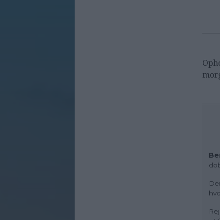
Oph
mor
Be
dob
Der
hvo
Rej