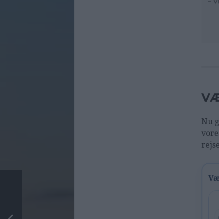
– V
VÆ
Nu g
vore
rejs
Væ