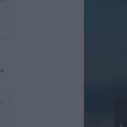
her
ed
›