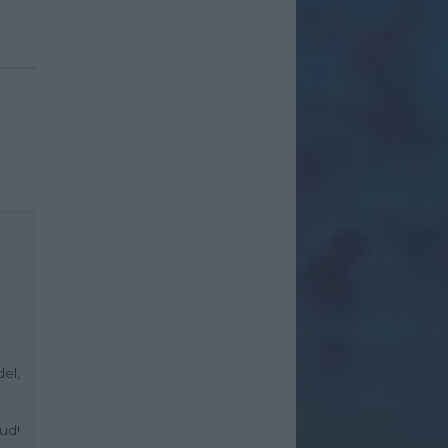
el,
ud!