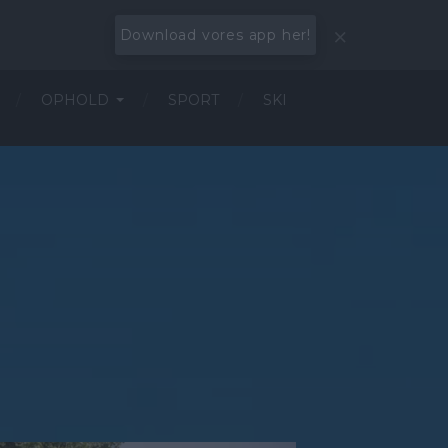
Download vores app her!
OPHOLD
SPORT
SKI