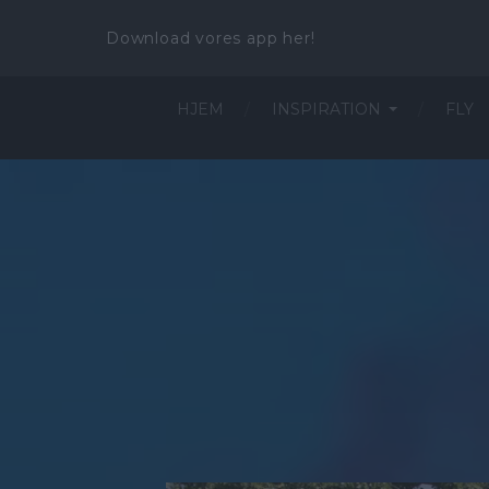
Download vores app her!
HJEM
INSPIRATION
FLY