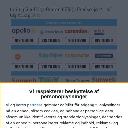
Er du på udkig efter en billig afbudsrejse? – Så
tag et kig
her
:
Vi respekterer beskyttelse af
personoplysninger
Vi og vores
partnere
gemmer og/eller får adgang til oplysninger
på en enhed, såsom cookies, og behandler personlige data,
såsom unikke identifikatorer og standardoplysninger, der sendes
af en enhed til personaliseret reklame og indhold, reklame- og
Læs videre efter Annoncen