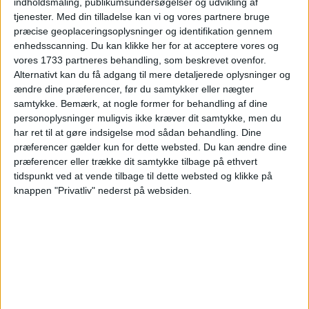
indholdsmåling, publikumsundersøgelser og udvikling af
Annonce
tjenester.
Med din tilladelse kan vi og vores partnere bruge
præcise geoplaceringsoplysninger og identifikation gennem
enhedsscanning. Du kan klikke her for at acceptere vores og
vores 1733 partneres behandling, som beskrevet ovenfor.
Alternativt kan du få adgang til mere detaljerede oplysninger og
PRISOVERSIGT
ændre dine præferencer, før du samtykker eller nægter
samtykke.
Bemærk, at nogle former for behandling af dine
personoplysninger muligvis ikke kræver dit samtykke, men du
har ret til at gøre indsigelse mod sådan behandling. Dine
KØBENHAVN: 10. – 25. SEP 25 (14 NÆTTER)
præferencer gælder kun for dette websted. Du kan ændre dine
præferencer eller trække dit samtykke tilbage på ethvert
HOTEL
1.264,-
tidspunkt ved at vende tilbage til dette websted og klikke på
knappen "Privatliv" nederst på websiden.
FLY
5.718,-
Pris pr. person
I ALT
6.982,-
ved 2 personer
Bemærk:
Den samlede pris for hotellet er 2.527,- for
2 personer i et dobbeltværelse, hvilket er 1.264,- per
person.