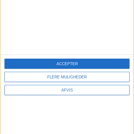
Lipe: De kan nemt bestilles på GetYourGuide her:
FORSIKRING
Undersøg
om din egen rejseforsikring dækker
afbestilling
før
du tilkøber
ACCEPTER
afbestillingsforsikring. – Du kan være dækket i
forvejen! – Har du ikke rejseforsikring kan du
FLERE MULIGHEDER
indhente det billigste tilbud her:
AFVIS
Findforsikring.dk
TRANSPORT