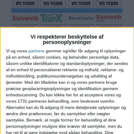
Vi respekterer beskyttelse af
personoplysninger
Vi og vores
partnere
gemmer og/eller får adgang til oplysninger
på en enhed, såsom cookies, og behandler personlige data,
såsom unikke identifikatorer og standardoplysninger, der sendes
Læs videre efter Annoncen
af en enhed til personaliseret reklame og indhold, reklame- og
Annonce
indholdsmåling, publikumsundersøgelser og udvikling af
tjenester.
Med din tilladelse kan vi og vores partnere bruge
præcise geoplaceringsoplysninger og identifikation gennem
enhedsscanning. Du kan klikke her for at acceptere vores og
vores 1731 partneres behandling, som beskrevet ovenfor.
PRISOVERSIGT
Alternativt kan du få adgang til mere detaljerede oplysninger og
ændre dine præferencer, før du samtykker eller nægter
samtykke.
Bemærk, at nogle former for behandling af dine
personoplysninger muligvis ikke kræver dit samtykke, men du
KØBENHAVN: 12. – 15. JUN 2025 (3 NÆTTER)
har ret til at gøre indsigelse mod sådan behandling. Dine