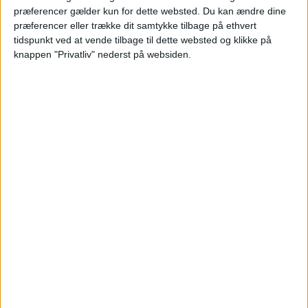
præferencer gælder kun for dette websted. Du kan ændre dine
HOTEL
861,-
præferencer eller trække dit samtykke tilbage på ethvert
tidspunkt ved at vende tilbage til dette websted og klikke på
knappen "Privatliv" nederst på websiden.
FLY
330,-
Pris pr. person ved
I ALT
1.200,-
2 personer
Bemærk:
Den samlede pris for hotellet er 1.721,- for
2 personer i et dobbeltværelse, hvilket svarer til 861,-
per person.
HOTEL