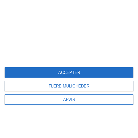
Der findes mange spændende oplevelser i
Kaunas: De kan nemt bestilles på GetYourGuide
her:
FORSIKRING
Undersøg
om din egen rejseforsikring dækker
afbestilling
før
du tilkøber
ACCEPTER
afbestillingsforsikring. – Du kan være dækket i
forvejen! – Har du ikke rejseforsikring kan du
FLERE MULIGHEDER
indhente det billigste tilbud her:
Findforsikring.dk
AFVIS
MERE INFORMATION