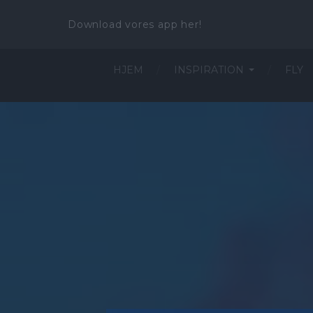
Download vores app her!
HJEM
INSPIRATION
FLY