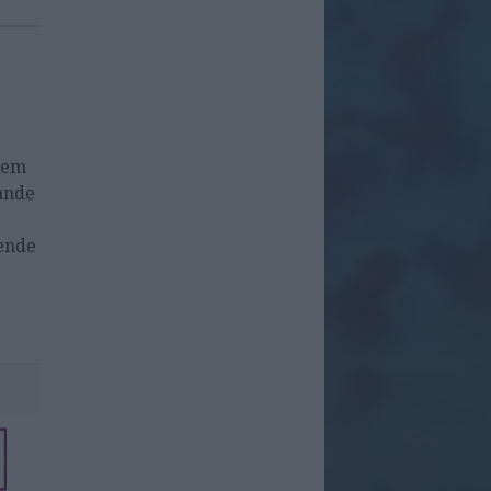
llem
ande
ende