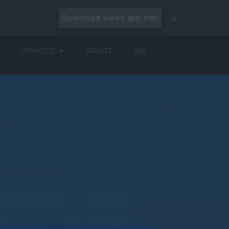
Download vores app her!
OPHOLD
SPORT
SKI