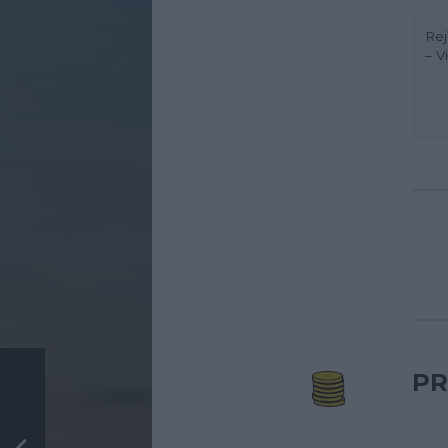
Rej
– V
PR