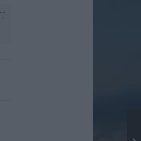
ud!
her