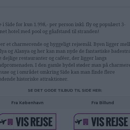
e i Side for kun 1.998,- per person inkl. fly og populært 3-
rnet hotel med pool og gåafstand til stranden!
 er et charmerende og hyggeligt rejsemål. Byen ligger me
lya og Alanya og her kan man nyde de fantastiske badestr
e dejlige restauranter og caféer, der ligger langs
ndpromenaden. I den gamle bydel støder man på charmer
huse og i området omkring Side kan man finde flere
dende historiske attraktioner.
SE DET GODE TILBUD TIL SIDE HER:
Fra København
Fra Billund