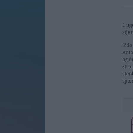
1 ug
stje
Side
Anta
og d
stra
sten
spæn