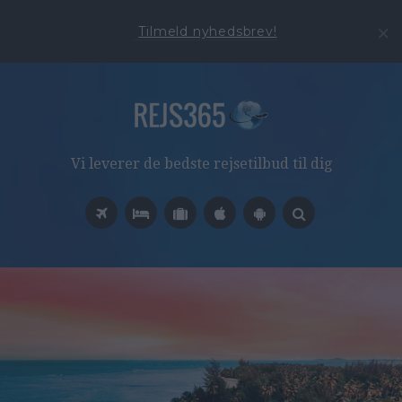
Tilmeld nyhedsbrev!
Vi leverer de bedste rejsetilbud til dig