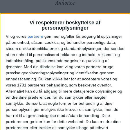
Annonce
Vi respekterer beskyttelse af
personoplysninger
PRISOVERSIGT
Vi og vores
partnere
gemmer og/eller får adgang til oplysninger
på en enhed, såsom cookies, og behandler personlige data,
såsom unikke identifikatorer og standardoplysninger, der sendes
af en enhed til personaliseret reklame og indhold, reklame- og
KØBENHAVN: 16. – 30. SEP 25 (14 NÆTTER)
indholdsmåling, publikumsundersøgelser og udvikling af
tjenester.
Med din tilladelse kan vi og vores partnere bruge
HOTEL
2.610,-
præcise geoplaceringsoplysninger og identifikation gennem
enhedsscanning. Du kan klikke her for at acceptere vores og
vores 1731 partneres behandling, som beskrevet ovenfor.
FLY
3.948,-
Alternativt kan du få adgang til mere detaljerede oplysninger og
ændre dine præferencer, før du samtykker eller nægter
Pris pr. person ved
samtykke.
Bemærk, at nogle former for behandling af dine
I ALT
6.558,-
2 personer
personoplysninger muligvis ikke kræver dit samtykke, men du
har ret til at gøre indsigelse mod sådan behandling. Dine
Bemærk:
Den samlede pris for hotellet koster
præferencer gælder kun for dette websted. Du kan ændre dine
5.220,- for to personer i et dobbeltværelse, hvilket er
præferencer eller trække dit samtykke tilbage på ethvert
2.610,- pr person.