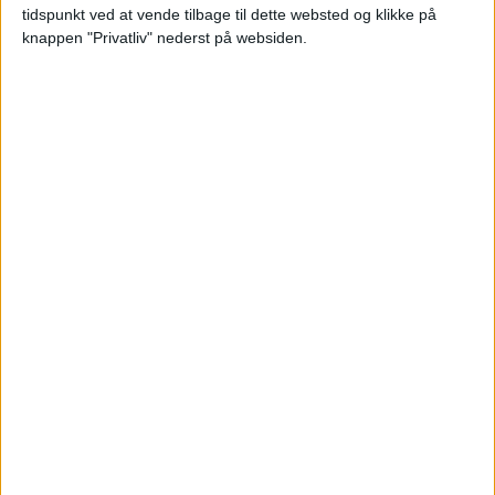
tidspunkt ved at vende tilbage til dette websted og klikke på
knappen "Privatliv" nederst på websiden.
BILLUND: 16. – 30. SEP 25 (14 NÆTTER)
HOTEL
2.610,-
FLY
4.200,-
Pris pr. person ved
I ALT
6.810,-
2 personer
Bemærk:
Den samlede pris for hotellet koster
5.220,- for to personer i et dobbeltværelse, hvilket er
2.610,- pr person.
AALBORG: 16. – 30. SEP 25 (14 NÆTTER)
HOTEL
2.610,-