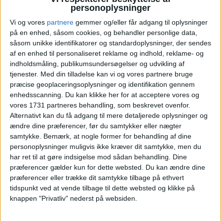
personoplysninger
Vi og vores
partnere
gemmer og/eller får adgang til oplysninger
på en enhed, såsom cookies, og behandler personlige data,
såsom unikke identifikatorer og standardoplysninger, der sendes
af en enhed til personaliseret reklame og indhold, reklame- og
indholdsmåling, publikumsundersøgelser og udvikling af
tjenester.
Med din tilladelse kan vi og vores partnere bruge
præcise geoplaceringsoplysninger og identifikation gennem
enhedsscanning. Du kan klikke her for at acceptere vores og
vores 1731 partneres behandling, som beskrevet ovenfor.
Læs videre efter Annoncen
Alternativt kan du få adgang til mere detaljerede oplysninger og
Annonce
ændre dine præferencer, før du samtykker eller nægter
samtykke.
Bemærk, at nogle former for behandling af dine
personoplysninger muligvis ikke kræver dit samtykke, men du
har ret til at gøre indsigelse mod sådan behandling. Dine
præferencer gælder kun for dette websted. Du kan ændre dine
præferencer eller trække dit samtykke tilbage på ethvert
PRISOVERSIGT
tidspunkt ved at vende tilbage til dette websted og klikke på
knappen "Privatliv" nederst på websiden.