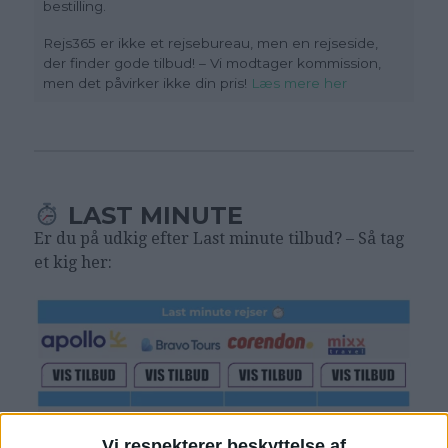
bestilling.
Rejs365 er ikke et rejsebureau, men en rejseside,
der finder gode tilbud! – Vi modtager kommission,
men det påvirker ikke din pris
!
Læs mere her
LAST MINUTE
Er du på udkig efter Last minute tilbud? – Så tag
et kig her:
Vi respekterer beskyttelse af