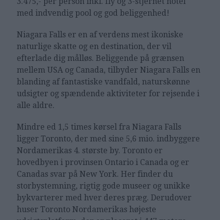
3.475,- per person inkl. fly og 3-stjernet hotel
med indvendig pool og god beliggenhed!
Niagara Falls er en af verdens mest ikoniske
naturlige skatte og en destination, der vil
efterlade dig målløs. Beliggende på grænsen
mellem USA og Canada, tilbyder Niagara Falls en
blanding af fantastiske vandfald, naturskønne
udsigter og spændende aktiviteter for rejsende i
alle aldre.
Mindre ed 1,5 times kørsel fra Niagara Falls
ligger Toronto, der med sine 5,6 mio. indbyggere
Nordamerikas 4. største by. Toronto er
hovedbyen i provinsen Ontario i Canada og er
Canadas svar på New York. Her finder du
storbystemning, rigtig gode museer og unikke
bykvarterer med hver deres præg. Derudover
huser Toronto Nordamerikas højeste