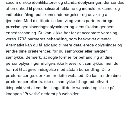
såsom unikke identifikatorer og standardoplysninger, der sendes
af en enhed til personaliseret reklame og indhold, reklame- og
Pris pr. person ved
indholdsmåling, publikumsundersøgelser og udvikling af
I ALT
3.475,-
2 personer
tjenester.
Med din tilladelse kan vi og vores partnere bruge
præcise geoplaceringsoplysninger og identifikation gennem
Bemærk:
Hotellet koster 2.660,- for to personer i et
enhedsscanning. Du kan klikke her for at acceptere vores og
dobbeltværelse, hvilket er 1.330,- per person.
vores 1733 partneres behandling, som beskrevet ovenfor.
Alternativt kan du få adgang til mere detaljerede oplysninger og
ændre dine præferencer, før du samtykker eller nægter
BILLUND: 13. – 19. OKT 24 (6 NÆTTER)
samtykke.
Bemærk, at nogle former for behandling af dine
personoplysninger muligvis ikke kræver dit samtykke, men du
HOTEL
1.330,-
har ret til at gøre indsigelse mod sådan behandling. Dine
præferencer gælder kun for dette websted. Du kan ændre dine
præferencer eller trække dit samtykke tilbage på ethvert
FLY
2.157,-
tidspunkt ved at vende tilbage til dette websted og klikke på
knappen "Privatliv" nederst på websiden.
Pris pr. person
I ALT
3.487,-
ved 2 personer
Bemærk:
Hotellet koster 2.660,- for to personer i et
dobbeltværelse, hvilket er 1.330,- per person.