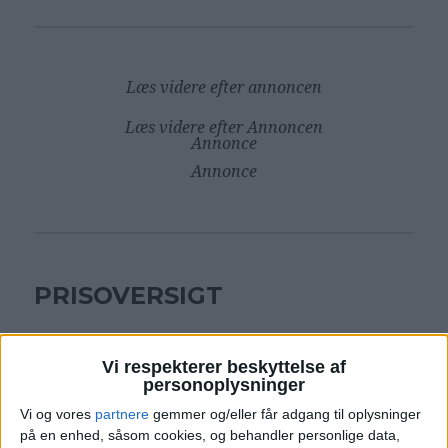
Læs videre efter annoncen
Læs videre efter Annoncen
Annonce
Annonce
PRISOVERSIGT
KØBENHAVN: 20. – 26. OKT 24 (6 NÆTTER)
Vi respekterer beskyttelse af
personoplysninger
HOTEL
1.330,-
Vi og vores
partnere
gemmer og/eller får adgang til oplysninger
på en enhed, såsom cookies, og behandler personlige data,
FLY
2.145,-