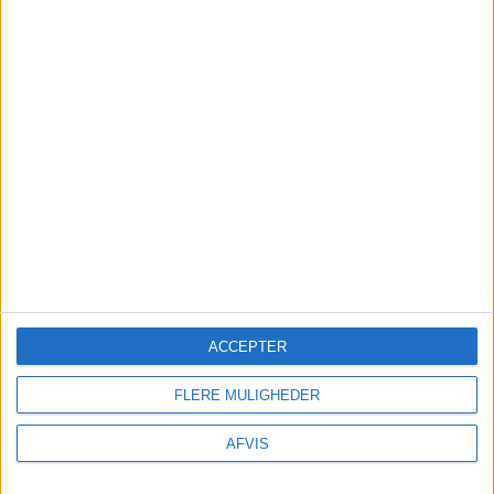
FORSIKRING
Undersøg
om din egen rejseforsikring dækker
afbestilling
før
du tilkøber
afbestillingsforsikring. – Du kan være dækket i
forvejen! – Har du ikke rejseforsikring kan du
indhente det billigste tilbud her:
ACCEPTER
Findforsikring.dk
FLERE MULIGHEDER
AFVIS