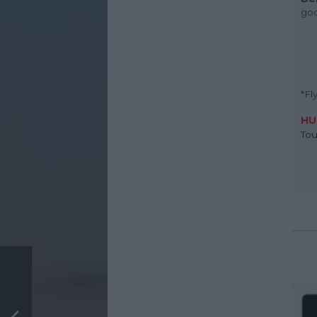
god
*Fl
HU
Tou