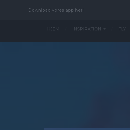
Download vores app her!
HJEM
INSPIRATION
FLY