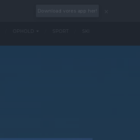
Download vores app her!
OPHOLD
SPORT
SKI