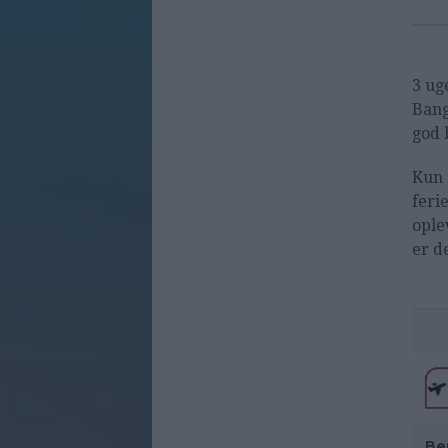
3 ug
Bang
god 
Kun 
feri
ople
er d
Be