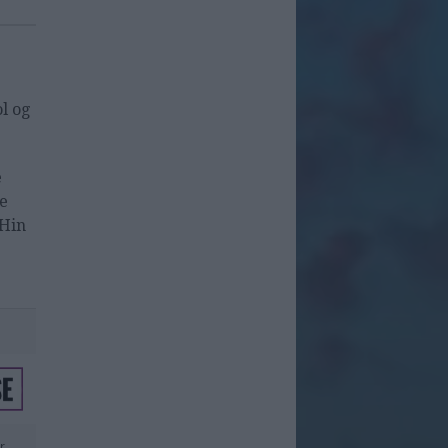
l og
e
de
 Hin
r