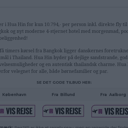
er i Hua Hin for kun 10.794,- per person inkl. direkte fly til
kok og nyt moderne 4-stjernet hotel med morgenmad, poo
beliggenhed!
få timers kørsel fra Bangkok ligger danskernes foretrukn
emål i Thailand. Hua Hin byder på dejlige sandstrande, go
velsesmuligheder og en autentisk thailandsk charme. Hua
erfor velegnet for alle, både børnefamilier og par.
SE DET GODE TILBUD HER:
København
Fra
_
Billund
Fra
_
Aalborg
mærk:
Rejs365 er ikke et rejsebureau, men en rejseside der finde