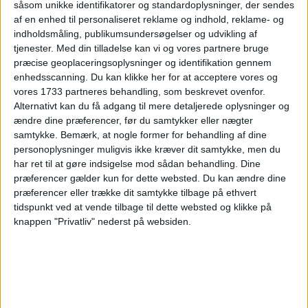
såsom unikke identifikatorer og standardoplysninger, der sendes
26. DECEMBER 2025
af en enhed til personaliseret reklame og indhold, reklame- og
14 DAGE I AO NANG VED
indholdsmåling, publikumsundersøgelser og udvikling af
tjenester.
Med din tilladelse kan vi og vores partnere bruge
KRABI FOR KUN 6.045,-
præcise geoplaceringsoplysninger og identifikation gennem
enhedsscanning. Du kan klikke her for at acceptere vores og
vores 1733 partneres behandling, som beskrevet ovenfor.
Alternativt kan du få adgang til mere detaljerede oplysninger og
ændre dine præferencer, før du samtykker eller nægter
samtykke.
Bemærk, at nogle former for behandling af dine
personoplysninger muligvis ikke kræver dit samtykke, men du
har ret til at gøre indsigelse mod sådan behandling. Dine
2. DECEMBER 2025
præferencer gælder kun for dette websted. Du kan ændre dine
14 DAGE I AO NANG VED
præferencer eller trække dit samtykke tilbage på ethvert
KRABI FOR KUN 6.506,-
tidspunkt ved at vende tilbage til dette websted og klikke på
knappen "Privatliv" nederst på websiden.