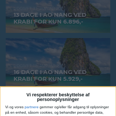
31. JANUAR 2026
13 DAGE I AO NANG VED
KRABI FOR KUN 6.896,-
18. JANUAR 2026
16 DAGE I AO NANG VED
KRABI FOR KUN 5.929,-
Vi respekterer beskyttelse af
personoplysninger
Vi og vores
partnere
gemmer og/eller får adgang til oplysninger
på en enhed, såsom cookies, og behandler personlige data,