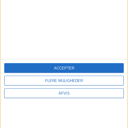
4. MAJ 2025
2 UGER PÅ KRABI FOR KUN
6.741,-
11. APRIL 2025
ACCEPTER
14 DAGE PÅ KRABI FOR KUN
5.548,-
FLERE MULIGHEDER
AFVIS