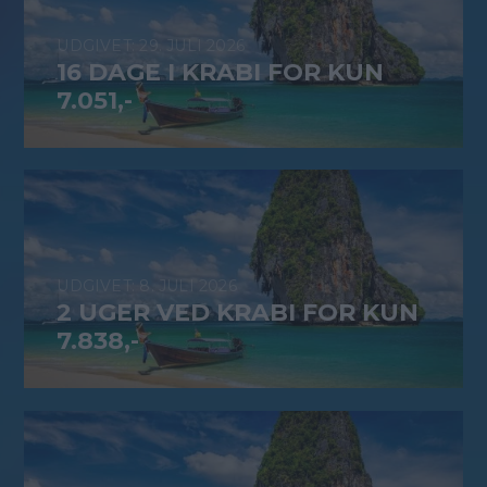
29. JULI 2026
16 DAGE I KRABI FOR KUN
7.051,-
8. JULI 2026
2 UGER VED KRABI FOR KUN
7.838,-