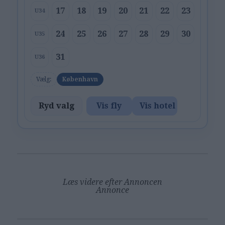
17
18
19
20
21
22
23
U34
24
25
26
27
28
29
30
U35
31
U36
Vælg:
København
Ryd valg
Vis fly
Vis hotel
Læs videre efter Annoncen
Annonce