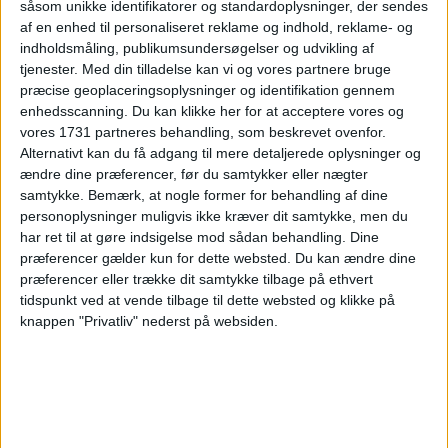
såsom unikke identifikatorer og standardoplysninger, der sendes
af en enhed til personaliseret reklame og indhold, reklame- og
HOTEL
indholdsmåling, publikumsundersøgelser og udvikling af
tjenester.
Med din tilladelse kan vi og vores partnere bruge
præcise geoplaceringsoplysninger og identifikation gennem
enhedsscanning. Du kan klikke her for at acceptere vores og
vores 1731 partneres behandling, som beskrevet ovenfor.
Alternativt kan du få adgang til mere detaljerede oplysninger og
ændre dine præferencer, før du samtykker eller nægter
samtykke.
Bemærk, at nogle former for behandling af dine
personoplysninger muligvis ikke kræver dit samtykke, men du
Hotel Funtana Noa ligger i den hyggelige landsby
har ret til at gøre indsigelse mod sådan behandling. Dine
Villanovaforru i Marmilla-regionen mellem
præferencer gælder kun for dette websted. Du kan ændre dine
Cagliari og Oristano. Det familiedrevne hotel
præferencer eller trække dit samtykke tilbage på ethvert
tidspunkt ved at vende tilbage til dette websted og klikke på
byder på en afslappet atmosfære, en indbydende
knappen "Privatliv" nederst på websiden.
pool og en restaurant med fokus på sardinske
specialiteter, hvor lokale råvarer og traditionelle
opskrifter er en vigtig del af oplevelsen.
Hotellet er omgivet af smukke bakkelandskaber
og århundredgamle oliventræer, hvilket gør det