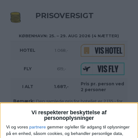
PRISOVERSIGT
KØBENHAVN: 25. – 29. AUG 2026 (4 NÆTTER)
HOTEL
1.068,-
FLY
619,-
Pris pr. person ved
I ALT
1.687,-
2 personer
Bemærk:
Den samlede pris for hotellet er 2.135,- for
2 personer i et dobbeltværelse, hvilket svarer til
Vi respekterer beskyttelse af
1.068,- per person.
personoplysninger
Vi og vores
partnere
gemmer og/eller får adgang til oplysninger
på en enhed, såsom cookies, og behandler personlige data,