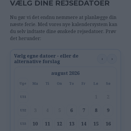
VÆLG DINE REJSEDATOER
Nu gør vi det endnu nemmere at planlægge din
næste ferie. Med vores nye kalendersystem kan
du selv indtaste dine ønskede rejsedatoer. Prøv
det herunder:
Vælg egne datoer - eller de
‹
›
alternative forslag
august 2026
Ma
Ti
On
To
Fr
Lø
Sø
Uge
1
2
U31
3
4
5
6
7
8
9
U32
10
11
12
13
14
15
16
U33