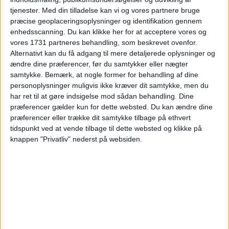
tjenester.
Med din tilladelse kan vi og vores partnere bruge
præcise geoplaceringsoplysninger og identifikation gennem
HOTEL
enhedsscanning. Du kan klikke her for at acceptere vores og
vores 1731 partneres behandling, som beskrevet ovenfor.
Alternativt kan du få adgang til mere detaljerede oplysninger og
ændre dine præferencer, før du samtykker eller nægter
samtykke.
Bemærk, at nogle former for behandling af dine
personoplysninger muligvis ikke kræver dit samtykke, men du
har ret til at gøre indsigelse mod sådan behandling. Dine
præferencer gælder kun for dette websted. Du kan ændre dine
præferencer eller trække dit samtykke tilbage på ethvert
tidspunkt ved at vende tilbage til dette websted og klikke på
Kyriad Annecy Nord – Epagny er et indbydende
knappen "Privatliv" nederst på websiden.
hotel, der giver dig en ideel base til at opleve et
af Frankrigs smukkeste områder. Hotellet ligger
i rolige omgivelser nord for Annecy, hvor du har
nem adgang til både natur, shopping og de
mange oplevelser, som regionen er kendt for.
Området tiltrækker besøgende med sin unikke
kombination af bjerglandskaber og søidyl.