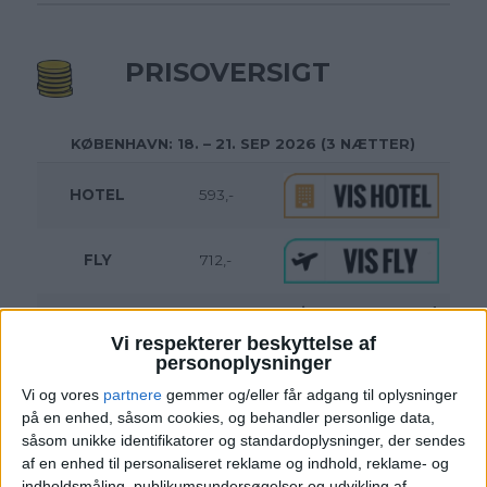
PRISOVERSIGT
KØBENHAVN: 18. – 21. SEP 2026 (3 NÆTTER)
HOTEL
593,-
FLY
712,-
Pris pr. person ved
I ALT
1.305,-
2 personer
Vi respekterer beskyttelse af
personoplysninger
Bemærk:
Den samlede pris for hotellet er 1.186,- for
2 personer i et dobbeltværelse, hvilket svarer til 593,-
Vi og vores
partnere
gemmer og/eller får adgang til oplysninger
per person.
på en enhed, såsom cookies, og behandler personlige data,
såsom unikke identifikatorer og standardoplysninger, der sendes
af en enhed til personaliseret reklame og indhold, reklame- og
indholdsmåling, publikumsundersøgelser og udvikling af