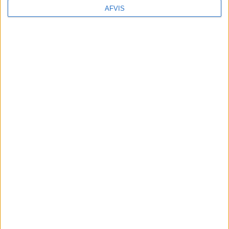
AFVIS
FRA AALBORG: 6. – 9. AUG 26