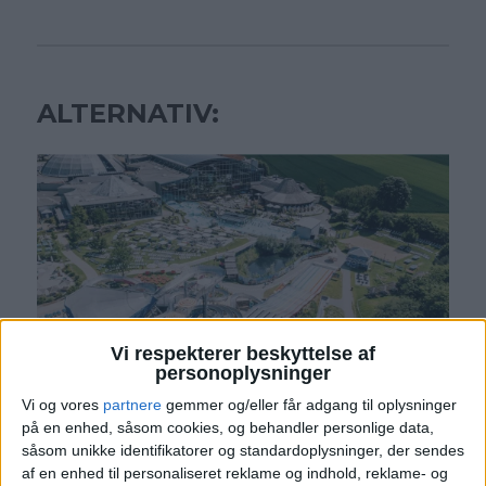
ALTERNATIV:
Vi respekterer beskyttelse af
personoplysninger
Vi og vores
partnere
gemmer og/eller får adgang til oplysninger
Travelcircus tilbyder pakkeløsninger, hvor du
på en enhed, såsom cookies, og behandler personlige data,
samlet kan bestille hotel og indgang til Therme
såsom unikke identifikatorer og standardoplysninger, der sendes
Erding. Travelcircus har et stort udbud af
af en enhed til personaliseret reklame og indhold, reklame- og