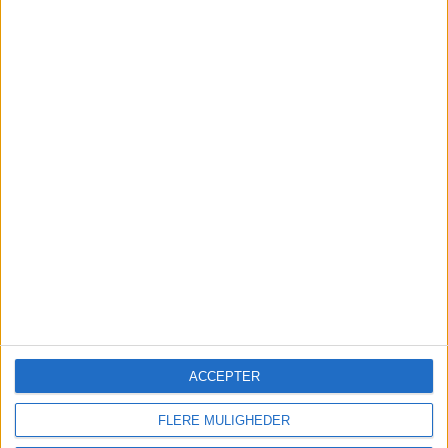
FLY
På vores flysøgemaskine har vi fundet billige
flybilletter fra København og Billund til
München.
FRA KØBENHAVN: 6. – 9. AUG 26
ACCEPTER
FLERE MULIGHEDER