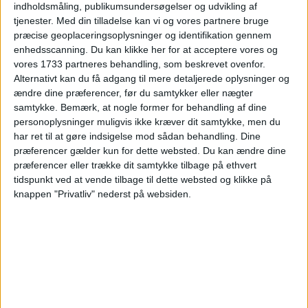
indholdsmåling, publikumsundersøgelser og udvikling af
hoteller og du kan vælge imellem mange datoer.
tjenester.
Med din tilladelse kan vi og vores partnere bruge
Se mere her:
præcise geoplaceringsoplysninger og identifikation gennem
enhedsscanning. Du kan klikke her for at acceptere vores og
SE MERE HER:
vores 1733 partneres behandling, som beskrevet ovenfor.
Alternativt kan du få adgang til mere detaljerede oplysninger og
ændre dine præferencer, før du samtykker eller nægter
samtykke.
Bemærk, at nogle former for behandling af dine
personoplysninger muligvis ikke kræver dit samtykke, men du
har ret til at gøre indsigelse mod sådan behandling. Dine
præferencer gælder kun for dette websted. Du kan ændre dine
præferencer eller trække dit samtykke tilbage på ethvert
tidspunkt ved at vende tilbage til dette websted og klikke på
knappen "Privatliv" nederst på websiden.
Læs videre efter Annoncen
Annonce
VÆLG DINE REJSEDATOER