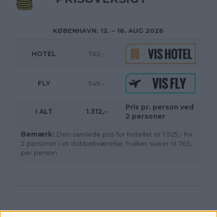
KØBENHAVN: 12. – 16. AUG 2026
HOTEL
763,-
FLY
549,-
Pris pr. person ved
I ALT
1.312,-
2 personer
Bemærk:
Den samlede pris for hotellet er 1.525,- for
2 personer i et dobbeltværelse, hvilket svarer til 763,-
per person.
HOTEL