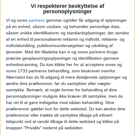
Vi respekterer beskyttelse af
personoplysninger
Vi og vores
partnere
gemmer og/eller får adgang til oplysninger
på en enhed, såsom cookies, og behandler personlige data,
såsom unikke identifikatorer og standardoplysninger, der sendes
af en enhed til personaliseret reklame og indhold, reklame- og
indholdsmåling, publikumsundersøgelser og udvikling af
Hotel Belvedere i Alice Bel Colle ligger smukt
tjenester.
Med din tilladelse kan vi og vores partnere bruge
placeret midt i de bølgende vinmarker i
præcise geoplaceringsoplysninger og identifikation gennem
enhedsscanning. Du kan klikke her for at acceptere vores og
Piemonte og byder på en autentisk italiensk
vores 1733 partneres behandling, som beskrevet ovenfor.
atmosfære med fokus på ro, nærvær og udsigt.
Alternativt kan du få adgang til mere detaljerede oplysninger og
Hotellet drives af den samme familie gennem
ændre dine præferencer, før du samtykker eller nægter
generationer og har bevaret sin oprindelige
samtykke.
Bemærk, at nogle former for behandling af dine
charme med varme farver, rustikke detaljer og
personoplysninger muligvis ikke kræver dit samtykke, men du
en stemning, der får gæsterne til at føle sig
har ret til at gøre indsigelse mod sådan behandling. Dine
hjemme. Beliggenheden på toppen af en bakke
præferencer gælder kun for dette websted. Du kan ændre dine
præferencer eller trække dit samtykke tilbage på ethvert
giver en enestående panoramaudsigt over de
tidspunkt ved at vende tilbage til dette websted og klikke på
grønne dale, hvor vinmarker og små landsbyer
knappen "Privatliv" nederst på websiden.
breder sig så langt øjet rækker.