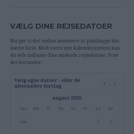
VÆLG DINE REJSEDATOER
Nu gør vi det endnu nemmere at planlægge din
næste ferie. Med vores nye kalendersystem kan
du selv indtaste dine ønskede rejsedatoer. Prøv
det herunder:
Vælg egne datoer - eller de
‹
›
alternative forslag
august 2026
Ma
Ti
On
To
Fr
Lø
Sø
Uge
1
2
U31