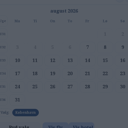
august 2026
Ma
Ti
On
To
Fr
Lø
Sø
Uge
1
2
U31
3
4
5
6
7
8
9
U32
10
11
12
13
14
15
16
U33
17
18
19
20
21
22
23
U34
24
25
26
27
28
29
30
U35
31
U36
Vælg:
København
Ryd valg
Vis fly
Vis hotel