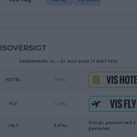
ISOVERSIGT
KØBENHAVN: 14. – 21. AUG 2026 (7 NÆTTER)
HOTEL
1.876,-
FLY
1.038,-
Pris pr. person ved 2
I ALT
2.914
,-
personer