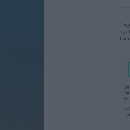
1 ug
og a
byer
Be
min
bil
Rej
– V