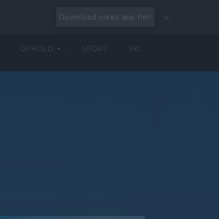
Download vores app her!
OPHOLD
SPORT
SKI