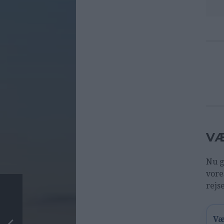
VÆ
Nu g
vore
rejs
Væ