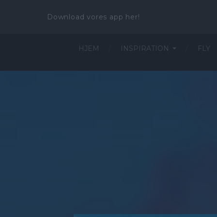
Download vores app her!
HJEM
INSPIRATION
FLY