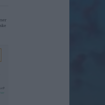
lmer
iske
r
ud!
her