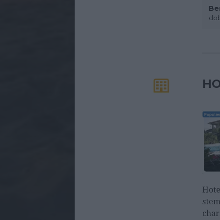
Be
dob
HO
Hote
stem
char