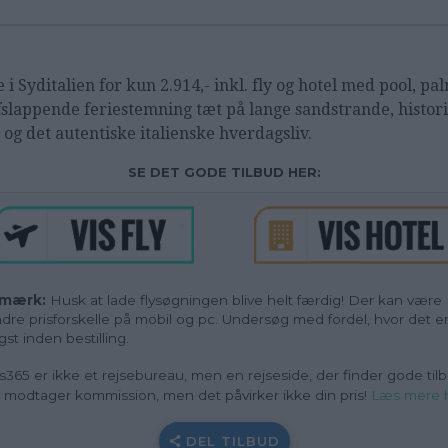
e i Syditalien for kun 2.914,- inkl. fly og hotel med pool, pa
fslappende feriestemning tæt på lange sandstrande, histor
 og det autentiske italienske hverdagsliv.
SE DET GODE TILBUD HER:
mærk:
Husk at lade flysøgningen blive helt færdig! Der kan være
dre prisforskelle på mobil og pc. Undersøg med fordel, hvor det e
ligst inden bestilling.
s365 er ikke et rejsebureau, men en rejseside, der finder gode tilb
i modtager kommission, men det påvirker ikke din pris!
Læs mere 
DEL TILBUD