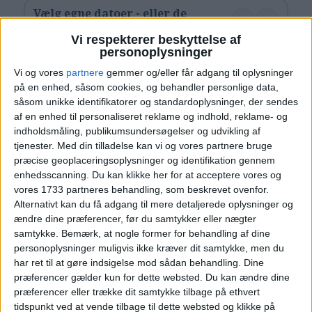
Vælg egne datoer - eller de
‹
›
alternative forslag
Vi respekterer beskyttelse af
personoplysninger
juli 2026
Vi og vores
partnere
gemmer og/eller får adgang til oplysninger
Ma
Ti
On
To
Fr
Lø
Sø
Uge
på en enhed, såsom cookies, og behandler personlige data,
såsom unikke identifikatorer og standardoplysninger, der sendes
1
2
3
4
5
U27
af en enhed til personaliseret reklame og indhold, reklame- og
indholdsmåling, publikumsundersøgelser og udvikling af
6
7
8
9
10
11
12
U28
tjenester.
Med din tilladelse kan vi og vores partnere bruge
præcise geoplaceringsoplysninger og identifikation gennem
13
14
15
16
17
18
19
enhedsscanning. Du kan klikke her for at acceptere vores og
U29
vores 1733 partneres behandling, som beskrevet ovenfor.
Alternativt kan du få adgang til mere detaljerede oplysninger og
20
21
22
23
24
25
26
U30
ændre dine præferencer, før du samtykker eller nægter
samtykke.
Bemærk, at nogle former for behandling af dine
27
28
29
30
31
U31
personoplysninger muligvis ikke kræver dit samtykke, men du
har ret til at gøre indsigelse mod sådan behandling. Dine
Vælg:
København
præferencer gælder kun for dette websted. Du kan ændre dine
præferencer eller trække dit samtykke tilbage på ethvert
Ryd valg
Vis fly
Vis hotel
tidspunkt ved at vende tilbage til dette websted og klikke på