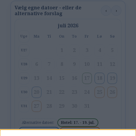
Vælg egne datoer - eller de
‹
›
alternative forslag
juli 2026
Ma
Ti
On
To
Fr
Lø
Sø
Uge
1
2
3
4
5
U27
6
7
8
9
10
11
12
U28
13
14
15
16
17
18
19
U29
20
21
22
23
24
25
26
U30
27
28
29
30
31
U31
Alternative datoer:
Hotel: 17. - 19. jul.
Hotel: 18. - 20. jul.
Hotel: 25. - 27. jul.