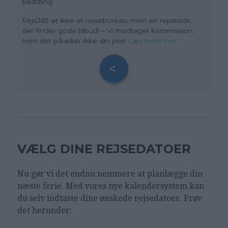
bestilling.
R
ejs365 er ikke et rejsebureau, men en rejseside,
der finder gode tilbud! – Vi modtager kommission,
men det påvirker ikke din pris!
Læs mere her
VÆLG DINE REJSEDATOER
Nu gør vi det endnu nemmere at planlægge din
næste ferie. Med vores nye kalendersystem kan
du selv indtaste dine ønskede rejsedatoer. Prøv
det herunder: