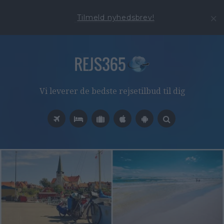
Tilmeld nyhedsbrev!
Vi leverer de bedste rejsetilbud til dig