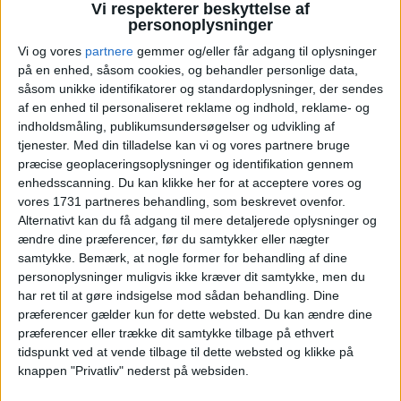
Vi respekterer beskyttelse af
Ryd valg
Vis hotel
personoplysninger
Vi og vores
partnere
gemmer og/eller får adgang til oplysninger
på en enhed, såsom cookies, og behandler personlige data,
såsom unikke identifikatorer og standardoplysninger, der sendes
af en enhed til personaliseret reklame og indhold, reklame- og
indholdsmåling, publikumsundersøgelser og udvikling af
tjenester.
Med din tilladelse kan vi og vores partnere bruge
Læs videre efter Annoncen
præcise geoplaceringsoplysninger og identifikation gennem
Annonce
enhedsscanning. Du kan klikke her for at acceptere vores og
vores 1731 partneres behandling, som beskrevet ovenfor.
Alternativt kan du få adgang til mere detaljerede oplysninger og
ændre dine præferencer, før du samtykker eller nægter
samtykke.
Bemærk, at nogle former for behandling af dine
HOTEL
personoplysninger muligvis ikke kræver dit samtykke, men du
har ret til at gøre indsigelse mod sådan behandling. Dine
præferencer gælder kun for dette websted. Du kan ændre dine
præferencer eller trække dit samtykke tilbage på ethvert
tidspunkt ved at vende tilbage til dette websted og klikke på
knappen "Privatliv" nederst på websiden.