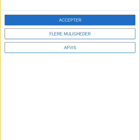
naturelskere året rundt.
ACCEPTER
FLERE MULIGHEDER
AFVIS
Øens natur er unik og byder på alt fra
dramatiske klippekyster i nord til brede
sandstrande i syd. Hammershus, Nordeuropas
største borgruin, er en af Bornholms mest kendte
seværdigheder og byder på en fantastisk udsigt
over havet. Langs kysten finder du charmerende