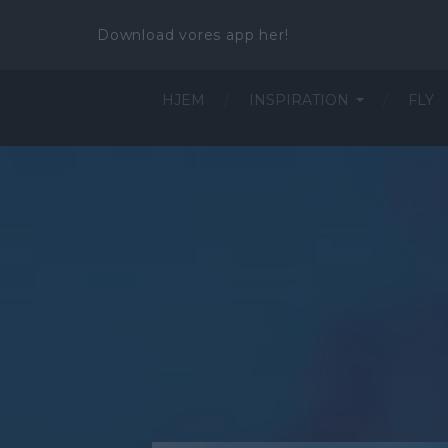
Download vores app her!
HJEM
INSPIRATION
FLY