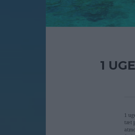
1 UGE
1 ug
tæt 
atmo