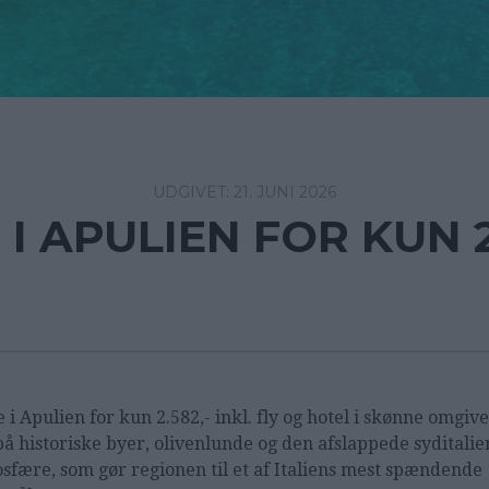
21. JUNI 2026
 I APULIEN FOR KUN 2
e i Apulien for kun 2.582,- inkl. fly og hotel i skønne omgive
på historiske byer, olivenlunde og den afslappede syditali
sfære, som gør regionen til et af Italiens mest spændende