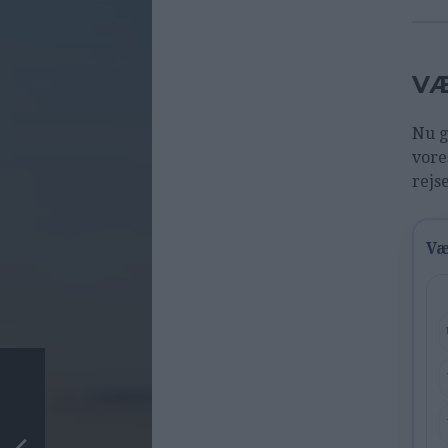
VÆ
Nu g
vore
rejs
Væ