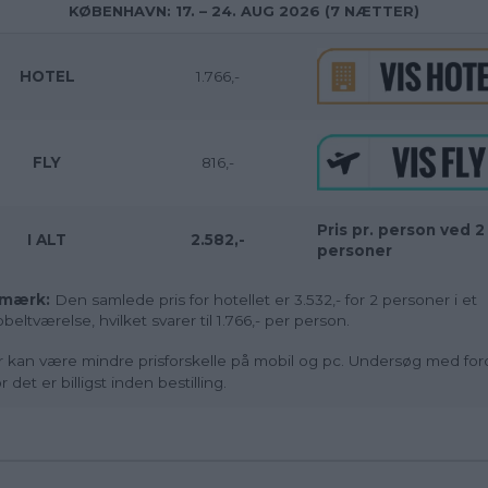
KØBENHAVN: 17. – 24. AUG 2026 (7 NÆTTER)
HOTEL
1.766,-
FLY
816,-
Pris pr. person ved 2
I ALT
2.582,-
personer
mærk:
Den samlede pris for hotellet er 3.532,- for 2 personer i et
beltværelse, hvilket svarer til 1.766,- per person.
 kan være mindre prisforskelle på mobil og pc. Undersøg med ford
r det er billigst inden bestilling.