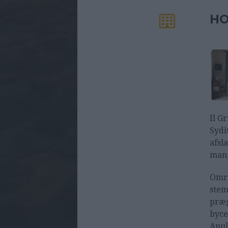
HO
Il G
Sydi
afsl
mang
Områ
stem
præg
byce
Apul