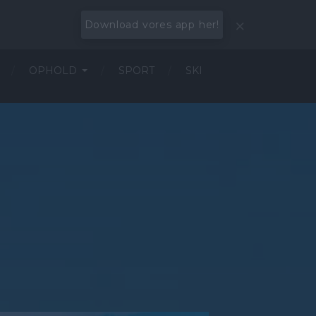
Download vores app her!
OPHOLD
SPORT
SKI