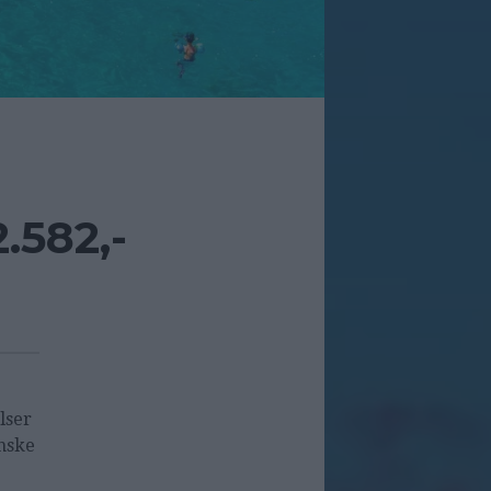
.582,-
lser
enske