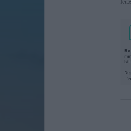
feri
Be
min
bil
Rej
– V