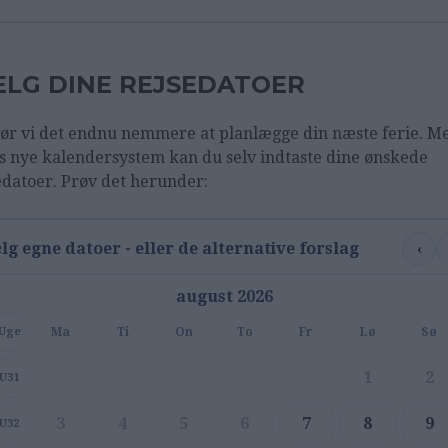
LG DINE REJSEDATOER
ør vi det endnu nemmere at planlægge din næste ferie. M
s nye kalendersystem kan du selv indtaste dine ønskede
edatoer. Prøv det herunder:
‹
lg egne datoer - eller de alternative forslag
august 2026
Ma
Ti
On
To
Fr
Lø
Sø
Uge
1
2
U31
3
4
5
6
7
8
9
U32