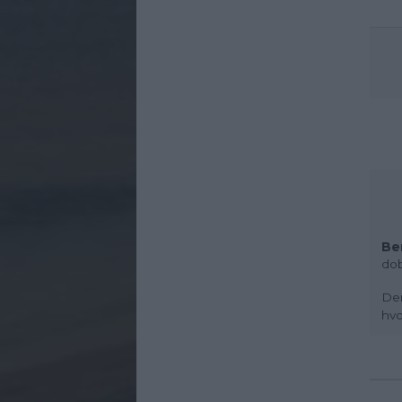
Be
dob
Der
hvo