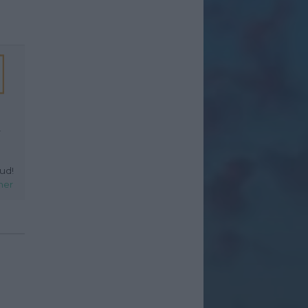
r
ud!
her