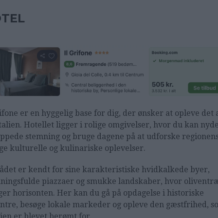
TEL
rifone er en hyggelig base for dig, der ønsker at opleve det
talien. Hotellet ligger i rolige omgivelser, hvor du kan nyd
appede stemning og bruge dagene på at udforske regionen
e kulturelle og kulinariske oplevelser.
det er kendt for sine karakteristiske hvidkalkede byer,
ningsfulde piazzaer og smukke landskaber, hvor oliventr
er horisonten. Her kan du gå på opdagelse i historiske
ntre, besøge lokale markeder og opleve den gæstfrihed, s
ien er blevet berømt for.