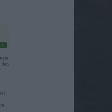
 ægte
e den
s
æer
om