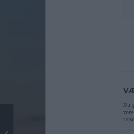
VÆ
Nu g
vore
rejs