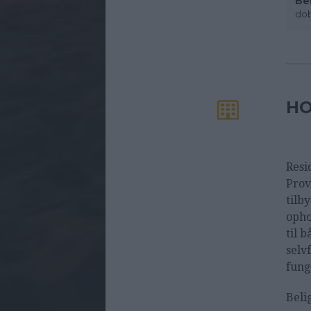
Be
dob
HO
Resi
Prov
tilb
opho
til 
selv
fung
Beli