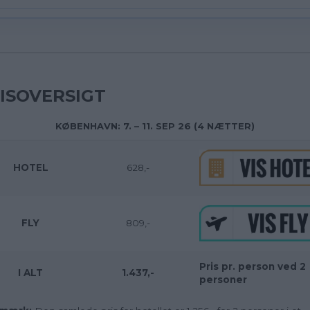
ISOVERSIGT
KØBENHAVN: 7. – 11. SEP 26 (4 NÆTTER)
HOTEL
628,-
FLY
809,-
Pris pr. person ved 2
I ALT
1.437,-
personer