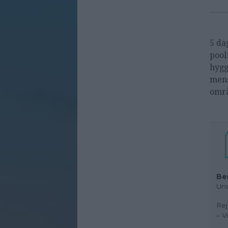
5 da
pool
hygg
mens
områ
Be
Und
Rej
– V