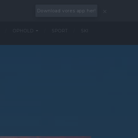
Download vores app her!
OPHOLD
SPORT
SKI