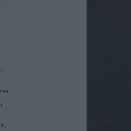
 i
gnet
d
et
um,