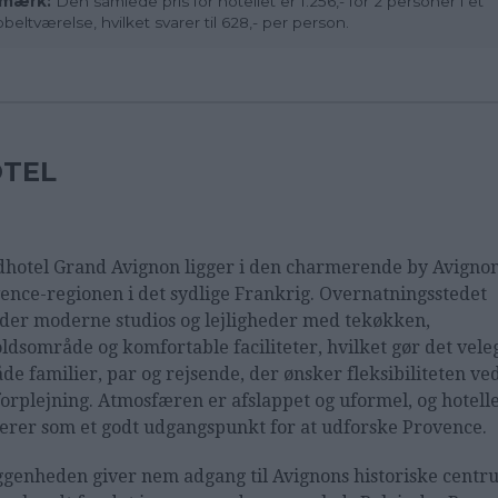
mærk:
Den samlede pris for hotellet er 1.256,- for 2 personer i et
beltværelse, hvilket svarer til 628,- per person.
TEL
dhotel Grand Avignon ligger i den charmerende by Avignon
ence-regionen i det sydlige Frankrig. Overnatningsstedet
yder moderne studios og lejligheder med tekøkken,
ldsområde og komfortable faciliteter, hvilket gør det vele
både familier, par og rejsende, der ønsker fleksibiliteten ve
forplejning. Atmosfæren er afslappet og uformel, og hotell
erer som et godt udgangspunkt for at udforske Provence.
ggenheden giver nem adgang til Avignons historiske centr