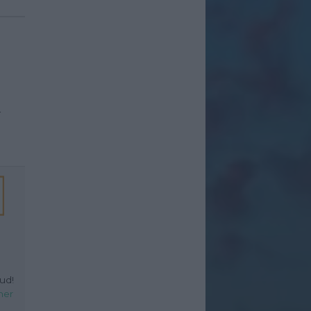
l
ud!
her