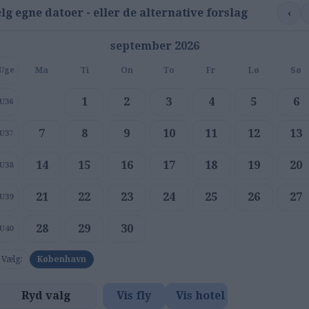
‹
lg egne datoer - eller de alternative forslag
september 2026
Ma
Ti
On
To
Fr
Lø
Sø
Uge
1
2
3
4
5
6
U36
7
8
9
10
11
12
13
U37
14
15
16
17
18
19
20
U38
21
22
23
24
25
26
27
U39
28
29
30
U40
Vælg:
København
Ryd valg
Vis fly
Vis hotel