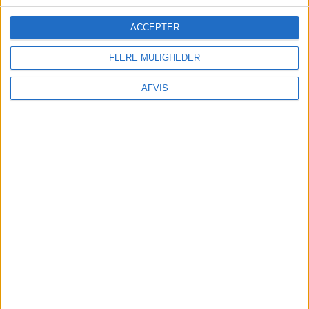
afbestillingsforsikring. – Du kan være dækket i
forvejen! – Har du ikke rejseforsikring kan du
ACCEPTER
indhente det billigste tilbud her:
Findforsikring.dk
FLERE MULIGHEDER
AFVIS
TRANSPORT
Strasbourg ligger 1,5 time fra Basel. Der afgår
dagligt både bus og tog fra Basel til Strasbourg.
Du kan også leje en bil. Den kan bestilles her: