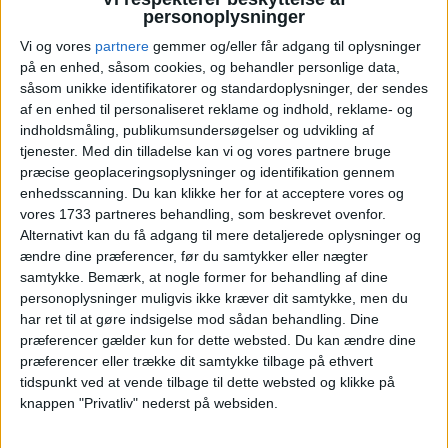
Ma
Ti
On
To
Fr
Lø
Sø
Uge
personoplysninger
1
2
Vi og vores
partnere
gemmer og/eller får adgang til oplysninger
U31
på en enhed, såsom cookies, og behandler personlige data,
såsom unikke identifikatorer og standardoplysninger, der sendes
3
4
5
6
7
8
9
U32
af en enhed til personaliseret reklame og indhold, reklame- og
indholdsmåling, publikumsundersøgelser og udvikling af
10
11
12
13
14
15
16
U33
tjenester.
Med din tilladelse kan vi og vores partnere bruge
præcise geoplaceringsoplysninger og identifikation gennem
17
18
19
20
21
22
23
U34
enhedsscanning. Du kan klikke her for at acceptere vores og
vores 1733 partneres behandling, som beskrevet ovenfor.
24
25
26
27
28
29
30
U35
Alternativt kan du få adgang til mere detaljerede oplysninger og
ændre dine præferencer, før du samtykker eller nægter
31
samtykke.
Bemærk, at nogle former for behandling af dine
U36
personoplysninger muligvis ikke kræver dit samtykke, men du
har ret til at gøre indsigelse mod sådan behandling. Dine
Vælg:
København
præferencer gælder kun for dette websted. Du kan ændre dine
præferencer eller trække dit samtykke tilbage på ethvert
Ryd valg
Vis fly
Vis hotel
tidspunkt ved at vende tilbage til dette websted og klikke på
knappen "Privatliv" nederst på websiden.