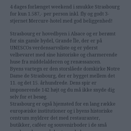
4 dages forlænget weekend i smukke Strasbourg
for kun 1.587,- per person inkl. fly og godt 3-
stjernet Mercure-hotel med god beliggenhed!
Strasbourg er hovedbyen i Alsace og er berømt
for sin gamle bydel, Grande Île, der er på
UNESCOs verdensarvsliste og er yderst
velbevaret med sine historiske og charmerende
huse fra middelalderen og renæssancen.
Byens vartegn er den storslåede domkirke Notre
Dame de Strasbourg, der er bygget mellem det
11. og det 15. århundrede. Dens spir er
imponerende 142 højt og du må ikke snyde dig
selv for et besøg.
Strasbourg er også hjemsted for en lang række
europæiske institutioner og i byens historiske
centrum myldrer det med restauranter,
butikker, caféer og souvenirboder i de små