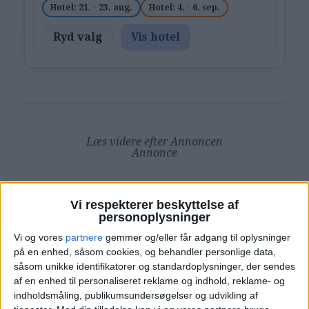
Hotel: 21. - 23. aug.
Hotel: 4. - 6. sep.
Ryd valg
Vis hotel
Læs videre efter Annoncen
Annonce
Vi respekterer beskyttelse af
personoplysninger
HOTEL
Vi og vores
partnere
gemmer og/eller får adgang til oplysninger
på en enhed, såsom cookies, og behandler personlige data,
såsom unikke identifikatorer og standardoplysninger, der sendes
af en enhed til personaliseret reklame og indhold, reklame- og
indholdsmåling, publikumsundersøgelser og udvikling af