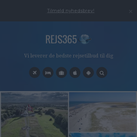
Tilmeld nyhedsbrev!
Vi leverer de bedste rejsetilbud til dig