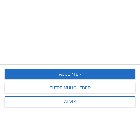
Tønder
oser af charme og gamle bygninger. Her
kan man kombinere hyggelige gader og butikker
med kulturelle oplevelser. En tur over grænsen
til Flensborg er også nem at tage på en
dagsudflugt.
ACCEPTER
FLERE MULIGHEDER
AFVIS