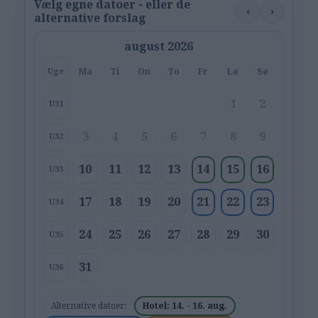
Vælg egne datoer - eller de
‹
›
alternative forslag
august 2026
Ma
Ti
On
To
Fr
Lø
Sø
Uge
1
2
U31
3
4
5
6
7
8
9
U32
10
11
12
13
14
15
16
U33
17
18
19
20
21
22
23
U34
24
25
26
27
28
29
30
U35
31
U36
Alternative datoer:
Hotel: 14. - 16. aug.