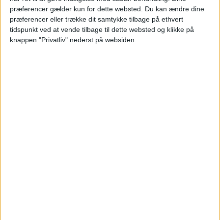
Lejligheder Vossos er et simpelt
præferencer gælder kun for dette websted. Du kan ændre dine
lejlighedskompleks beliggende i kort gåafstand
præferencer eller trække dit samtykke tilbage på ethvert
fra den skønne sandstrand i Laganas. Her kan du
tidspunkt ved at vende tilbage til dette websted og klikke på
knappen "Privatliv" nederst på websiden.
tilbringe solrige feriedage med tæerne i sandet
og smuk udsigt ud over havet. Du kan også
tilbringe solskinstimerne ved kompleksets eget
poolområde. Lejlighederne kan rumme op til 3
personer og har både balkon og tekøkken, hvor
du kan tilberede feriens måltider. Lejlighederne
er især populære blandt unge i
sommermånederne.
SE MERE HER: