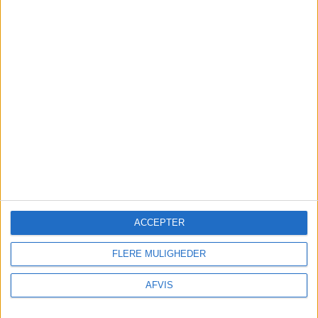
azurblåt hav. Zakynthos er også kendt for sine
havskildpadder, Caretta caretta, som hvert år
lægger æg på flere af øens strande. Derudover
byder øen på imponerende grotter, hyggelige
landsbyer og fantastiske udsigtspunkter langs
kysten.
ACCEPTER
FLERE MULIGHEDER
AFVIS