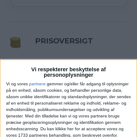
PRISOVERSIGT
KØBENHAVN: 16. – 19. AUG 26 (3 NÆTTER)
Vi respekterer beskyttelse af
personoplysninger
HOTEL
774,-
Vi og vores
partnere
gemmer og/eller får adgang til oplysninger
på en enhed, såsom cookies, og behandler personlige data,
FLY
569,-
såsom unikke identifikatorer og standardoplysninger, der sendes
af en enhed til personaliseret reklame og indhold, reklame- og
Pris pr. person ved
indholdsmåling, publikumsundersøgelser og udvikling af
I ALT
1.343,-
2 personer
tjenester.
Med din tilladelse kan vi og vores partnere bruge
præcise geoplaceringsoplysninger og identifikation gennem
Bemærk:
Den samlede pris for hotellet er 1.548,- for
enhedsscanning. Du kan klikke her for at acceptere vores og
2 personer i et dobbeltværelse, hvilket svarer til 774,-
vores 1733 partneres behandling, som beskrevet ovenfor.