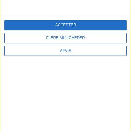
ACCEPTER
FLERE MULIGHEDER
AFVIS
FORSIKRING
Undersøg
om din egen rejseforsikring dækker
afbestilling
før
du tilkøber
afbestillingsforsikring. – Du kan være dækket i
forvejen! – Har du ikke rejseforsikring kan du
indhente det billigste tilbud her: