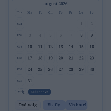
august 2026
Ma
Ti
On
To
Fr
Lø
Sø
Uge
1
2
U31
3
4
5
6
7
8
9
U32
10
11
12
13
14
15
16
U33
17
18
19
20
21
22
23
U34
24
25
26
27
28
29
30
U35
31
U36
Vælg:
København
Ryd valg
Vis fly
Vis hotel