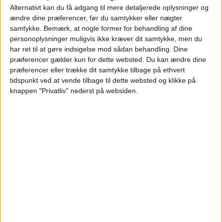
per person.
Alternativt kan du få adgang til mere detaljerede oplysninger og
ændre dine præferencer, før du samtykker eller nægter
samtykke.
Bemærk, at nogle former for behandling af dine
personoplysninger muligvis ikke kræver dit samtykke, men du
har ret til at gøre indsigelse mod sådan behandling. Dine
præferencer gælder kun for dette websted. Du kan ændre dine
HOTEL
præferencer eller trække dit samtykke tilbage på ethvert
tidspunkt ved at vende tilbage til dette websted og klikke på
knappen "Privatliv" nederst på websiden.
Casa Betania i Pisa er et enkelt og roligt hotel,
der ligger i udkanten af byen og giver en
behagelig base til at udforske alt det, Pisa har at
byde på. Værelserne er lyse og funktionelt
indrettet med fokus på komfort, og atmosfæren
er afslappet og imødekommende. Her kan man
trække sig tilbage efter en dag med oplevelser,