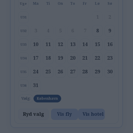
Ma
Ti
On
To
Fr
Lø
Sø
Uge
1
2
U31
3
4
5
6
7
8
9
U32
10
11
12
13
14
15
16
U33
17
18
19
20
21
22
23
U34
24
25
26
27
28
29
30
U35
31
U36
Vælg:
København
Ryd valg
Vis fly
Vis hotel