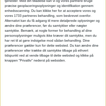
tjenester.
Med din tilladelse kan vi og vores partnere bruge
præcise geoplaceringsoplysninger og identifikation gennem
enhedsscanning. Du kan klikke her for at acceptere vores og
vores 1733 partneres behandling, som beskrevet ovenfor.
HOTEL
Alternativt kan du få adgang til mere detaljerede oplysninger og
ændre dine præferencer, før du samtykker eller nægter
samtykke.
Bemærk, at nogle former for behandling af dine
personoplysninger muligvis ikke kræver dit samtykke, men du
har ret til at gøre indsigelse mod sådan behandling. Dine
Hotel Settentrionale Esplanade ligger i kurbyen
præferencer gælder kun for dette websted. Du kan ændre dine
Montecatini Terme i Toscana, tæt på byens
præferencer eller trække dit samtykke tilbage på ethvert
termalbade, parker og hyggelige centrum.
tidspunkt ved at vende tilbage til dette websted og klikke på
Hotellet har en klassisk og elegant stil med
knappen "Privatliv" nederst på websiden.
historiske detaljer, lyse værelser og en rolig
atmosfære, der passer godt til afslapning og
wellnessophold. Mange værelser er indrettet i
traditionel italiensk stil, og hotellet emmer af
charme og historie.
Hotellet tilbyder pool, restaurant og
fællesområder, hvor du kan nyde det afslappede