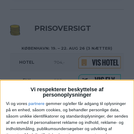
PRISOVERSIGT
KØBENHAVN: 19. – 22. AUG 26 (3 NÆTTER)
HOTEL
704,-
FLY
580,-
Vi respekterer beskyttelse af
personoplysninger
Pris pr. person ved
I ALT
1.284,-
2 personer
Vi og vores
partnere
gemmer og/eller får adgang til oplysninger
på en enhed, såsom cookies, og behandler personlige data,
Bemærk:
Den samlede pris for hotellet er 1.407,- for
såsom unikke identifikatorer og standardoplysninger, der sendes
2 personer i et dobbeltværelse, hvilket svarer til 704,-
af en enhed til personaliseret reklame og indhold, reklame- og
per person.
indholdsmåling, publikumsundersøgelser og udvikling af