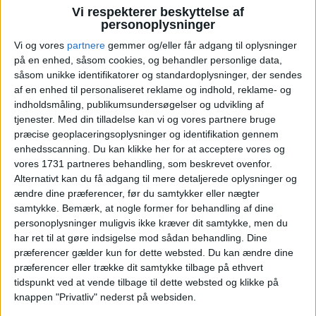
Annonce
Vi respekterer beskyttelse af
personoplysninger
Vi og vores
partnere
gemmer og/eller får adgang til oplysninger
på en enhed, såsom cookies, og behandler personlige data,
såsom unikke identifikatorer og standardoplysninger, der sendes
PRISOVERSIGT
af en enhed til personaliseret reklame og indhold, reklame- og
indholdsmåling, publikumsundersøgelser og udvikling af
tjenester.
Med din tilladelse kan vi og vores partnere bruge
præcise geoplaceringsoplysninger og identifikation gennem
KØBENHAVN: 30. JUN – 7. JUL 26 (7 NÆTTER)
enhedsscanning. Du kan klikke her for at acceptere vores og
vores 1731 partneres behandling, som beskrevet ovenfor.
Pris
2.754,-
Alternativt kan du få adgang til mere detaljerede oplysninger og
ændre dine præferencer, før du samtykker eller nægter
samtykke.
Bemærk, at nogle former for behandling af dine
personoplysninger muligvis ikke kræver dit samtykke, men du
har ret til at gøre indsigelse mod sådan behandling. Dine
præferencer gælder kun for dette websted. Du kan ændre dine
præferencer eller trække dit samtykke tilbage på ethvert
tidspunkt ved at vende tilbage til dette websted og klikke på
knappen "Privatliv" nederst på websiden.