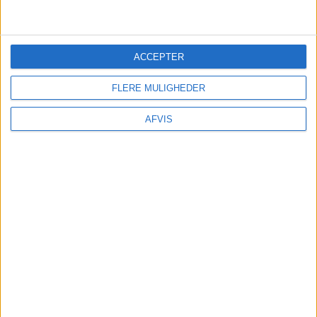
Der findes mange ture og oplevelser i Ammoudia.
Se dem igennem og bestil nemt på Getyourguide
ACCEPTER
her:
FLERE MULIGHEDER
AFVIS
FORSIKRING
Undersøg
om din egen rejseforsikring dækker
afbestilling
før
du tilkøber
afbestillingsforsikring. – Du kan være dækket i
forvejen! – Har du ikke rejseforsikring kan du
indhente det billigste tilbud
her