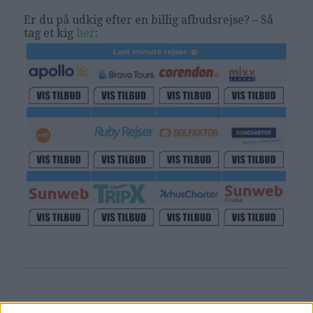
Er du på udkig efter en billig afbudsrejse? – Så
tag et kig
her
:
Læs videre efter Annoncen