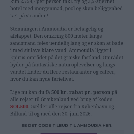
kun 2.754,- per person inkl. fly og 3,5-stjernet
hotel med morgenmad, pool og skøn beliggenhed
tæt på stranden!
Stemningen i Ammoudia er behagelig og
afslappet. Den omkring 800 meter lange
sandstrand føles uendelig lang og er skøn at bade
i med sit lave klare vand. Ammoudia ligger i
Epirus-området på det græske fastland. Området
byder på fantastiske naturoplevelser og langs
vandet finder du flere restauranter og caféer,
hvor du kan nyde ferielivet.
Lige nu kan du få
500 kr. rabat pr. person
på
alle rejser til Grækenland ved brug af koden
SOL500
. Gælder alle rejser fra København og
Billund til og med den 30. juni 2026.
SE DET GODE TILBUD TIL AMMOUDIA HER: