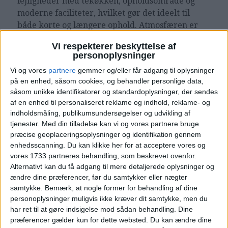
lejligheder med tekøkken, opholdsområde og
moderne faciliteter, hvilket gør det ideelt til
både korte og længere ophold. Atmosfæren er
afslappet og moderne med fokus på komfort og
Vi respekterer beskyttelse af
fleksibilitet.
personoplysninger
Vi og vores
partnere
gemmer og/eller får adgang til oplysninger
Beliggenheden gør det nemt at udforske Nantes,
på en enhed, såsom cookies, og behandler personlige data,
som er kendt for sin spændende blanding af
såsom unikke identifikatorer og standardoplysninger, der sendes
historie, kultur og innovation. Du kan besøge
af en enhed til personaliseret reklame og indhold, reklame- og
seværdigheder som Château des Ducs de
indholdsmåling, publikumsundersøgelser og udvikling af
Bretagne, de berømte mekaniske elefanter ved
tjenester.
Med din tilladelse kan vi og vores partnere bruge
Les Machines de l’Île og de hyggelige gader i den
præcise geoplaceringsoplysninger og identifikation gennem
historiske bymidte. Derudover findes der gode
enhedsscanning. Du kan klikke her for at acceptere vores og
vores 1733 partneres behandling, som beskrevet ovenfor.
restauranter, caféer og shoppingmuligheder i
Alternativt kan du få adgang til mere detaljerede oplysninger og
nærheden af hotellet.
ændre dine præferencer, før du samtykker eller nægter
samtykke.
Bemærk, at nogle former for behandling af dine
Fra Nantes Atlantique Airport (NTE) tager turen
personoplysninger muligvis ikke kræver dit samtykke, men du
til Citadines Confluent Nantes cirka 15–20
har ret til at gøre indsigelse mod sådan behandling. Dine
minutter i bil eller taxi. Med offentlig transport
præferencer gælder kun for dette websted. Du kan ændre dine