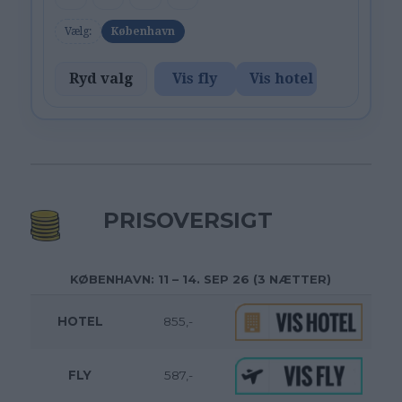
Vælg:
København
Ryd valg
Vis fly
Vis hotel
PRISOVERSIGT
KØBENHAVN: 11 – 14. SEP 26 (3 NÆTTER)
HOTEL
855,-
FLY
587,-