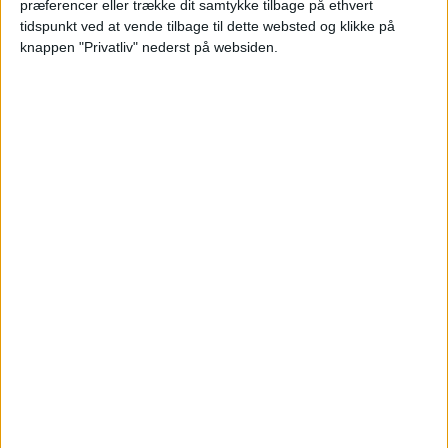
kan du tage bus eller sporvogn mod centrum og
præferencer eller trække dit samtykke tilbage på ethvert
videre til hotellets område, hvilket typisk tager
tidspunkt ved at vende tilbage til dette websted og klikke på
knappen "Privatliv" nederst på websiden.
omkring 30–40 minutter. Hotellets placering tæt
på både centrum og lufthavnen gør det til et
praktisk valg for en storbyferie i Nantes.
SE MERE HER: