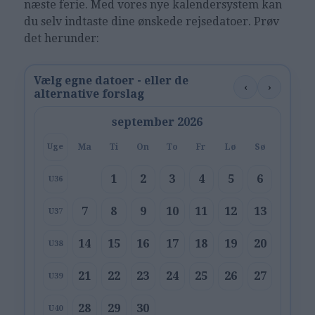
næste ferie. Med vores nye kalendersystem kan
du selv indtaste dine ønskede rejsedatoer. Prøv
det herunder:
Vælg egne datoer - eller de
‹
›
alternative forslag
september 2026
Ma
Ti
On
To
Fr
Lø
Sø
Uge
1
2
3
4
5
6
U36
7
8
9
10
11
12
13
U37
14
15
16
17
18
19
20
U38
21
22
23
24
25
26
27
U39
28
29
30
U40