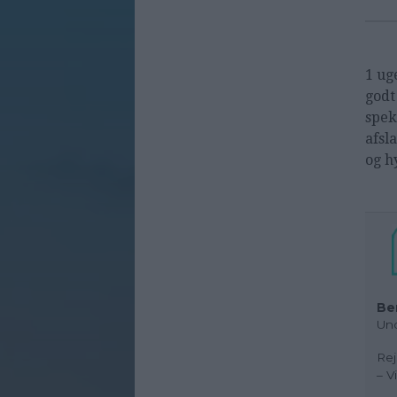
1 ug
godt
spek
afsl
og h
Be
Und
Rej
– V