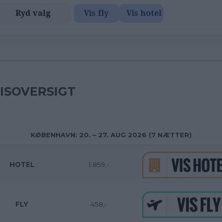
Ryd valg
Vis fly
Vis hotel
ISOVERSIGT
KØBENHAVN: 20. – 27. AUG 2026 (7 NÆTTER)
HOTEL
1.859,-
FLY
458,-