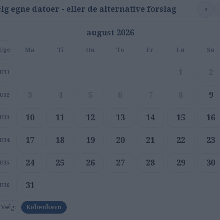
‹
lg egne datoer - eller de alternative forslag
august 2026
Ma
Ti
On
To
Fr
Lø
Sø
Uge
1
2
U31
3
4
5
6
7
8
9
U32
10
11
12
13
14
15
16
U33
17
18
19
20
21
22
23
U34
24
25
26
27
28
29
30
U35
31
U36
Vælg:
København