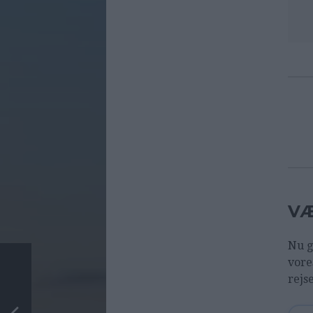
VÆ
Nu g
vore
rejs