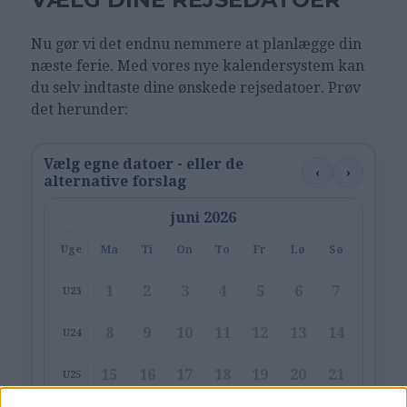
Nu gør vi det endnu nemmere at planlægge din
næste ferie. Med vores nye kalendersystem kan
du selv indtaste dine ønskede rejsedatoer. Prøv
det herunder:
Vælg egne datoer - eller de
‹
›
alternative forslag
juni 2026
Ma
Ti
On
To
Fr
Lø
Sø
Uge
1
2
3
4
5
6
7
U23
8
9
10
11
12
13
14
U24
15
16
17
18
19
20
21
U25