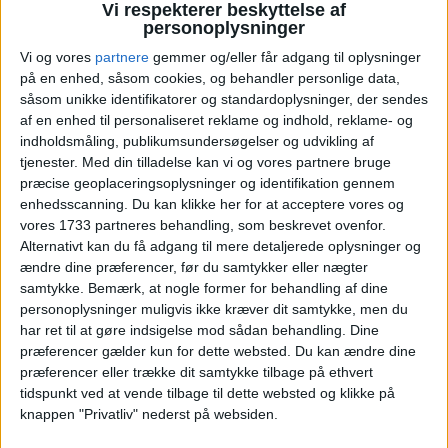
Vi respekterer beskyttelse af
22
23
24
25
26
27
28
U26
personoplysninger
29
30
Vi og vores
partnere
gemmer og/eller får adgang til oplysninger
U27
på en enhed, såsom cookies, og behandler personlige data,
såsom unikke identifikatorer og standardoplysninger, der sendes
Vælg:
København
af en enhed til personaliseret reklame og indhold, reklame- og
indholdsmåling, publikumsundersøgelser og udvikling af
Ryd valg
Vis fly
Vis hotel
tjenester.
Med din tilladelse kan vi og vores partnere bruge
præcise geoplaceringsoplysninger og identifikation gennem
enhedsscanning. Du kan klikke her for at acceptere vores og
vores 1733 partneres behandling, som beskrevet ovenfor.
Alternativt kan du få adgang til mere detaljerede oplysninger og
ændre dine præferencer, før du samtykker eller nægter
samtykke.
Bemærk, at nogle former for behandling af dine
PRISOVERSIGT
personoplysninger muligvis ikke kræver dit samtykke, men du
har ret til at gøre indsigelse mod sådan behandling. Dine
præferencer gælder kun for dette websted. Du kan ændre dine
præferencer eller trække dit samtykke tilbage på ethvert
KØBENHAVN: 19. – 24. JUN 26 (5 NÆTTER)
tidspunkt ved at vende tilbage til dette websted og klikke på
knappen "Privatliv" nederst på websiden.
HOTEL
2.069,-