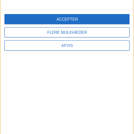
Undersøg
om din egen rejseforsikring dækker
afbestilling
før
du tilkøber
ACCEPTER
afbestillingsforsikring. – Du kan være dækket i
forvejen! – Har du ikke rejseforsikring kan du
FLERE MULIGHEDER
indhente det billigste tilbud her:
AFVIS
Findforsikring.dk
TRANSPORT
Billeje
er billigt i Pisa! – Det kan bestilles her: