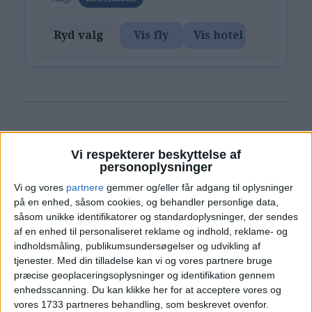
Ryd valg
Vis fly
Vis hotel
PRISOVERSIGT
Vi respekterer beskyttelse af
personoplysninger
Vi og vores
partnere
gemmer og/eller får adgang til oplysninger
KØBENHAVN: 15. – 19. JUN 2026 (4 NÆTTER)
på en enhed, såsom cookies, og behandler personlige data,
såsom unikke identifikatorer og standardoplysninger, der sendes
HOTEL
749,-
af en enhed til personaliseret reklame og indhold, reklame- og
indholdsmåling, publikumsundersøgelser og udvikling af
tjenester.
Med din tilladelse kan vi og vores partnere bruge
FLY
571,-
præcise geoplaceringsoplysninger og identifikation gennem
enhedsscanning. Du kan klikke her for at acceptere vores og
Pris pr. person ved
vores 1733 partneres behandling, som beskrevet ovenfor.
I ALT
1.320,-