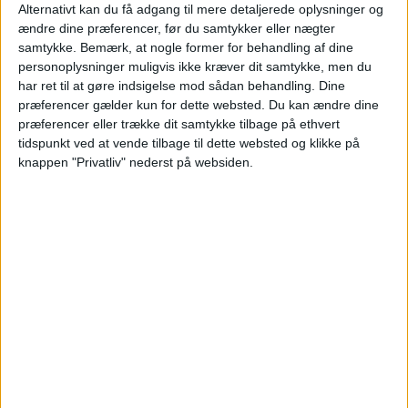
2 personer
Alternativt kan du få adgang til mere detaljerede oplysninger og
ændre dine præferencer, før du samtykker eller nægter
Bemærk:
Den samlede pris for hotellet er 1.497,- for
samtykke.
Bemærk, at nogle former for behandling af dine
2 personer i et dobbeltværelse, hvilket svarer til 749,-
personoplysninger muligvis ikke kræver dit samtykke, men du
per person.
har ret til at gøre indsigelse mod sådan behandling. Dine
Der kan være mindre prisforskelle på mobil og pc.
præferencer gælder kun for dette websted. Du kan ændre dine
Undersøg med fordel, hvor det er billigst inden
præferencer eller trække dit samtykke tilbage på ethvert
bestilling.
tidspunkt ved at vende tilbage til dette websted og klikke på
knappen "Privatliv" nederst på websiden.
HOTEL