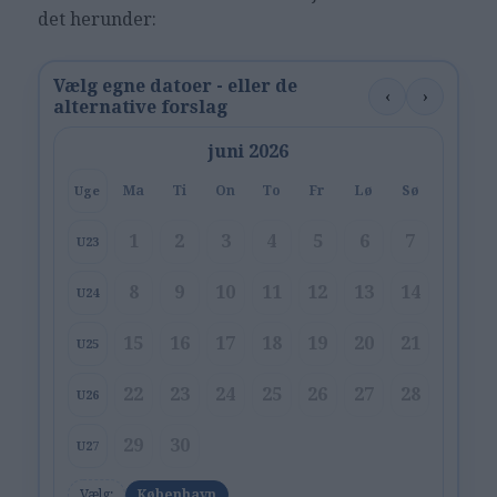
det herunder:
Vælg egne datoer - eller de
‹
›
alternative forslag
juni 2026
Ma
Ti
On
To
Fr
Lø
Sø
Uge
1
2
3
4
5
6
7
U23
8
9
10
11
12
13
14
U24
15
16
17
18
19
20
21
U25
22
23
24
25
26
27
28
U26
29
30
U27
Vælg:
København