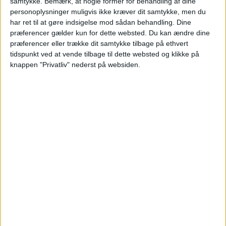
samtykke.
Bemærk, at nogle former for behandling af dine
personoplysninger muligvis ikke kræver dit samtykke, men du
FLY
1.394,-
har ret til at gøre indsigelse mod sådan behandling. Dine
præferencer gælder kun for dette websted. Du kan ændre dine
Pris pr. person
I ALT
2.903,-
præferencer eller trække dit samtykke tilbage på ethvert
ved 2 personer
tidspunkt ved at vende tilbage til dette websted og klikke på
knappen "Privatliv" nederst på websiden.
Bemærk:
Den samlede pris for hotellet er 3.017,- for
to personer i et dobbeltværelse, hvilket svarer til
1.509,- per person.
BILLUND: 28. NOV – 5. DEC 26 (7 NÆTTER)
HOTEL
1.509,-
FLY
2.108,-
Pris pr. person ved
I ALT
3.617,-
2 personer