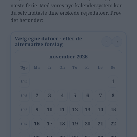
næste ferie. Med vores nye kalendersystem kan
du selv indtaste dine ønskede rejsedatoer. Prøv
det herunder:
Vælg egne datoer - eller de
‹
›
alternative forslag
november 2026
Ma
Ti
On
To
Fr
Lø
Sø
Uge
1
U44
2
3
4
5
6
7
8
U45
9
10
11
12
13
14
15
U46
16
17
18
19
20
21
22
U47