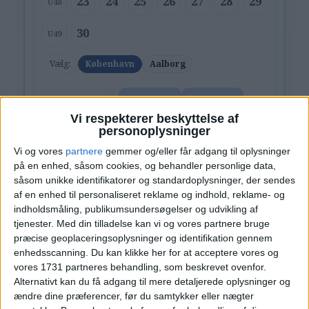
23
24
25
26
27
28
29
U48
30
U49
Vælg:
København
Aalborg
Ryd valg
Vis fly
Vis hotel
Vi respekterer beskyttelse af
personoplysninger
Vi og vores
partnere
gemmer og/eller får adgang til oplysninger
på en enhed, såsom cookies, og behandler personlige data,
såsom unikke identifikatorer og standardoplysninger, der sendes
af en enhed til personaliseret reklame og indhold, reklame- og
PRISOVERSIGT
indholdsmåling, publikumsundersøgelser og udvikling af
tjenester.
Med din tilladelse kan vi og vores partnere bruge
præcise geoplaceringsoplysninger og identifikation gennem
enhedsscanning. Du kan klikke her for at acceptere vores og
KØBENHAVN: 28. NOV – 5. DEC 26 (7 NÆTTER)
vores 1731 partneres behandling, som beskrevet ovenfor.
Alternativt kan du få adgang til mere detaljerede oplysninger og
HOTEL
1.509,-
ændre dine præferencer, før du samtykker eller nægter