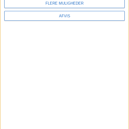
FLERE MULIGHEDER
AFVIS
FRA AALBORG: 28. NOV – 5. DEC 2026
FORSIKRING