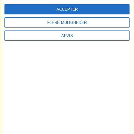
ACCEPTER
FLERE MULIGHEDER
Ønkser du billeje kan du finde det her:
AFVIS
SE MERE HER:
TURE OG OPLEVELSER
Der findes mange spændende oplevelser på
Lanzarote: De kan nemt bestilles på
GetYourGuide her: