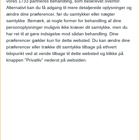
vores 1733 partneres behandling, som beskrevet ovenfor.
Alternativt kan du få adgang til mere detaljerede oplysninger og
Ryd valg
Vis fly
Vis hotel
ændre dine præferencer, før du samtykker eller nægter
samtykke.
Bemærk, at nogle former for behandling af dine
personoplysninger muligvis ikke kræver dit samtykke, men du
har ret til at gøre indsigelse mod sådan behandling. Dine
præferencer gælder kun for dette websted. Du kan ændre dine
præferencer eller trække dit samtykke tilbage på ethvert
tidspunkt ved at vende tilbage til dette websted og klikke på
PRISOVERSIGT
knappen "Privatliv" nederst på websiden.
KØBENHAVN: 23. – 30. NOV 26 (7 NÆTTER)
HOTEL
1.498,-
FLY
1.167,-
Pris pr. person
I ALT
2.665,-
ved 2 personer