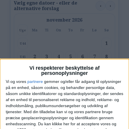
Vælg egne datoer - eller de
‹
›
alternative forslag
november 2026
Ma
Ti
On
To
Fr
Lø
Sø
Uge
1
U44
2
3
4
5
6
7
8
U45
Vi respekterer beskyttelse af
9
10
11
12
13
14
15
U46
personoplysninger
Vi og vores
partnere
gemmer og/eller får adgang til oplysninger
16
17
18
19
20
21
22
U47
på en enhed, såsom cookies, og behandler personlige data,
såsom unikke identifikatorer og standardoplysninger, der sendes
23
24
25
26
27
28
29
U48
af en enhed til personaliseret reklame og indhold, reklame- og
indholdsmåling, publikumsundersøgelser og udvikling af
30
U49
tjenester.
Med din tilladelse kan vi og vores partnere bruge
præcise geoplaceringsoplysninger og identifikation gennem
Vælg:
København
enhedsscanning. Du kan klikke her for at acceptere vores og