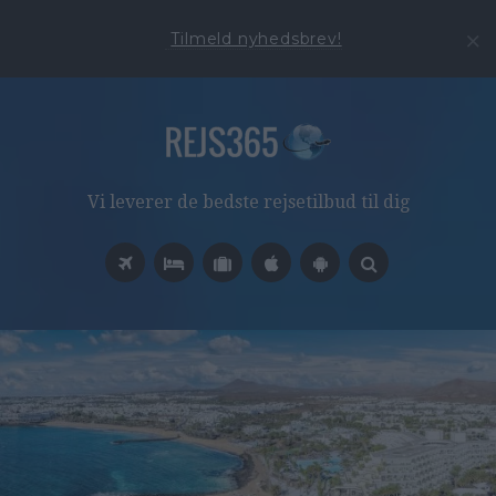
Tilmeld nyhedsbrev!
Vi leverer de bedste rejsetilbud til dig