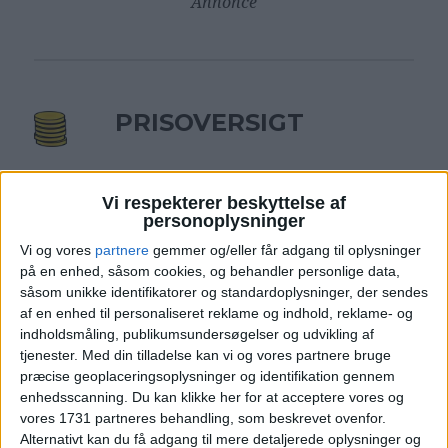
Annonce
PRISOVERSIGT
KØBENHAVN: 20. – 27. OKT 26 (7 NÆTTER)
Vi respekterer beskyttelse af
personoplysninger
v/2 personer
3.129,-
Vi og vores
partnere
gemmer og/eller får adgang til oplysninger
på en enhed, såsom cookies, og behandler personlige data,
såsom unikke identifikatorer og standardoplysninger, der sendes
af en enhed til personaliseret reklame og indhold, reklame- og
indholdsmåling, publikumsundersøgelser og udvikling af
tjenester.
Med din tilladelse kan vi og vores partnere bruge
præcise geoplaceringsoplysninger og identifikation gennem
enhedsscanning. Du kan klikke her for at acceptere vores og
vores 1731 partneres behandling, som beskrevet ovenfor.
Alternativt kan du få adgang til mere detaljerede oplysninger og