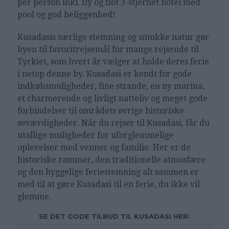
per person inkl. fly og flot 3-stjernet hotel med
pool og god beliggenhed!
Kusadasis særlige stemning og smukke natur gør
byen til favoritrejsemål for mange rejsende til
Tyrkiet, som hvert år vælger at holde deres ferie
i netop denne by. Kusadasi er kendt for gode
indkøbsmuligheder, fine strande, en ny marina,
et charmerende og livligt natteliv og meget gode
forbindelser til områdets øvrige historiske
seværdigheder. Når du rejser til Kusadasi, får du
utallige muligheder for uforglemmelige
oplevelser med venner og familie. Her er de
historiske rammer, den traditionelle atmosfære
og den hyggelige feriestemning alt sammen er
med til at gøre Kusadasi til en ferie, du ikke vil
glemme.
SE DET GODE TILBUD TIL KUSADASI HER: