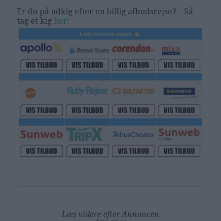
Er du på udkig efter en billig afbudsrejse? – Så
tag et kig
her
:
Læs videre efter Annoncen