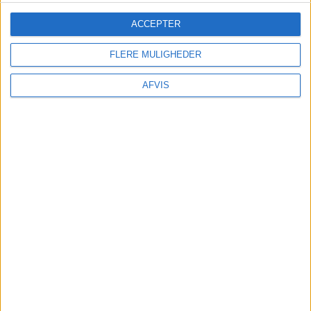
ACCEPTER
FLERE MULIGHEDER
AFVIS
TURE OG OPLEVELSER
Der findes mange spændende oplevelser i
Kusadasi: De kan nemt bestilles på GetYourGuide
her:
FORSIKRING
Undersøg
om din egen rejseforsikring dækker