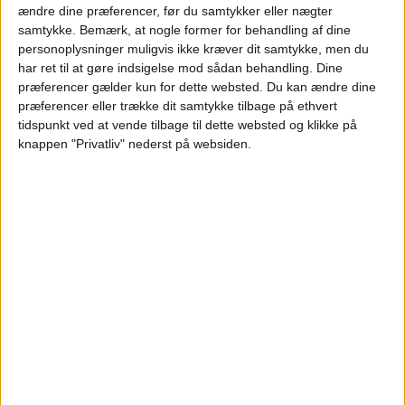
ændre dine præferencer, før du samtykker eller nægter
samtykke.
Bemærk, at nogle former for behandling af dine
personoplysninger muligvis ikke kræver dit samtykke, men du
har ret til at gøre indsigelse mod sådan behandling. Dine
præferencer gælder kun for dette websted. Du kan ændre dine
præferencer eller trække dit samtykke tilbage på ethvert
BILLUND: 3. – 10. OKT 26 (7 NÆTTER)
tidspunkt ved at vende tilbage til dette websted og klikke på
knappen "Privatliv" nederst på websiden.
v/2 personer
5.192,-