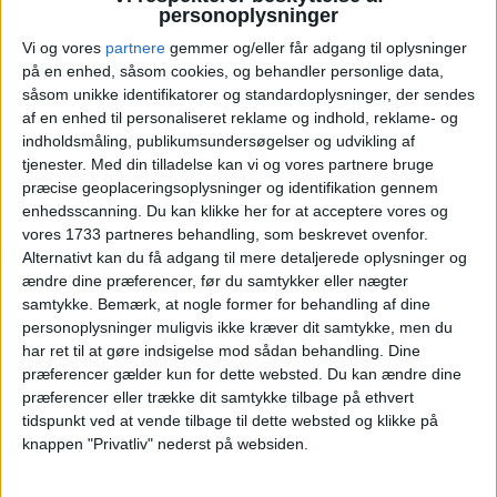
personoplysninger
17
18
19
20
21
22
23
U34
Vi og vores
partnere
gemmer og/eller får adgang til oplysninger
på en enhed, såsom cookies, og behandler personlige data,
24
25
26
27
28
29
30
U35
såsom unikke identifikatorer og standardoplysninger, der sendes
af en enhed til personaliseret reklame og indhold, reklame- og
31
U36
indholdsmåling, publikumsundersøgelser og udvikling af
tjenester.
Med din tilladelse kan vi og vores partnere bruge
Vælg:
København
præcise geoplaceringsoplysninger og identifikation gennem
enhedsscanning. Du kan klikke her for at acceptere vores og
vores 1733 partneres behandling, som beskrevet ovenfor.
Ryd valg
Vis fly
Vis hotel
Alternativt kan du få adgang til mere detaljerede oplysninger og
ændre dine præferencer, før du samtykker eller nægter
samtykke.
Bemærk, at nogle former for behandling af dine
personoplysninger muligvis ikke kræver dit samtykke, men du
har ret til at gøre indsigelse mod sådan behandling. Dine
præferencer gælder kun for dette websted. Du kan ændre dine
præferencer eller trække dit samtykke tilbage på ethvert
PRISOVERSIGT
tidspunkt ved at vende tilbage til dette websted og klikke på
knappen "Privatliv" nederst på websiden.
KØBENHAVN: 21. – 24. AUG 2026