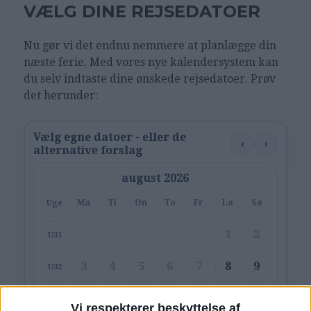
VÆLG DINE REJSEDATOER
Nu gør vi det endnu nemmere at planlægge din
næste ferie. Med vores nye kalendersystem kan
du selv indtaste dine ønskede rejsedatoer. Prøv
det herunder:
Vælg egne datoer - eller de
‹
›
alternative forslag
august 2026
Ma
Ti
On
To
Fr
Lø
Sø
Uge
1
2
U31
3
4
5
6
7
8
9
U32
10
11
12
13
14
15
16
U33
Vi respekterer beskyttelse af