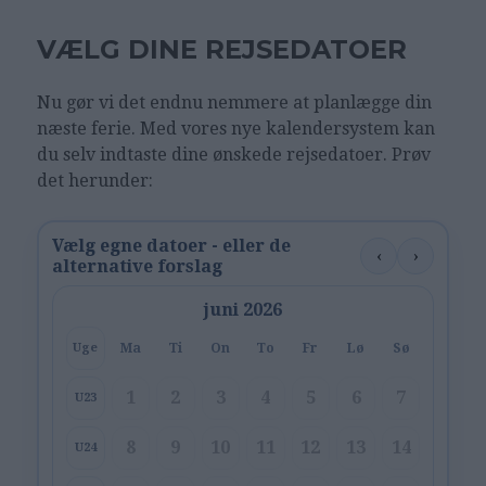
VÆLG DINE REJSEDATOER
Nu gør vi det endnu nemmere at planlægge din
næste ferie. Med vores nye kalendersystem kan
du selv indtaste dine ønskede rejsedatoer. Prøv
det herunder:
Vælg egne datoer - eller de
‹
›
alternative forslag
juni 2026
Ma
Ti
On
To
Fr
Lø
Sø
Uge
1
2
3
4
5
6
7
U23
8
9
10
11
12
13
14
U24