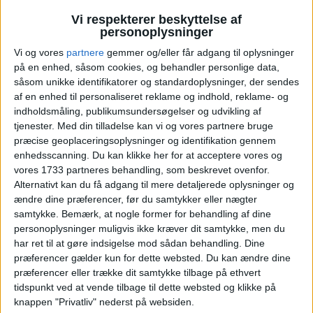
HOTEL
1.815,-
Vi respekterer beskyttelse af
personoplysninger
Vi og vores
partnere
gemmer og/eller får adgang til oplysninger
FLY
224,-
på en enhed, såsom cookies, og behandler personlige data,
såsom unikke identifikatorer og standardoplysninger, der sendes
Pris pr. person
I ALT
2.039,-
af en enhed til personaliseret reklame og indhold, reklame- og
ved 2 personer
indholdsmåling, publikumsundersøgelser og udvikling af
tjenester.
Med din tilladelse kan vi og vores partnere bruge
Bemærk:
Den samlede pris for hotellet er 3.630.- for
præcise geoplaceringsoplysninger og identifikation gennem
2 personer i et dobbeltværelse, hvilket svarer til
enhedsscanning. Du kan klikke her for at acceptere vores og
1.815,- per person..
vores 1733 partneres behandling, som beskrevet ovenfor.
Alternativt kan du få adgang til mere detaljerede oplysninger og
ændre dine præferencer, før du samtykker eller nægter
KØBENHAVN: 17. – 20. JUN 26 (3 NÆTTER)
samtykke.
Bemærk, at nogle former for behandling af dine
personoplysninger muligvis ikke kræver dit samtykke, men du
HOTEL
997,-
har ret til at gøre indsigelse mod sådan behandling. Dine
præferencer gælder kun for dette websted. Du kan ændre dine
præferencer eller trække dit samtykke tilbage på ethvert
FLY
224,-
tidspunkt ved at vende tilbage til dette websted og klikke på
knappen "Privatliv" nederst på websiden.
Pris pr. person