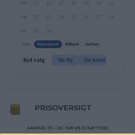
15
16
17
18
19
20
21
U25
22
23
24
25
26
27
28
U26
29
30
U27
Vælg:
København
Billund
Aarhus
Ryd valg
Vis fly
Vis hotel
PRISOVERSIGT
AARHUS: 17. – 20. JUN 26 (3 NÆTTER)