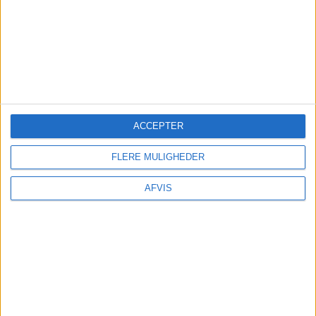
FRA BILLUND: 17. – 20. JUN 2026
ACCEPTER
FLERE MULIGHEDER
AFVIS
TURE OG OPLEVELSER