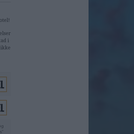
otel!
elser
ad i
 ikke
øg
s”