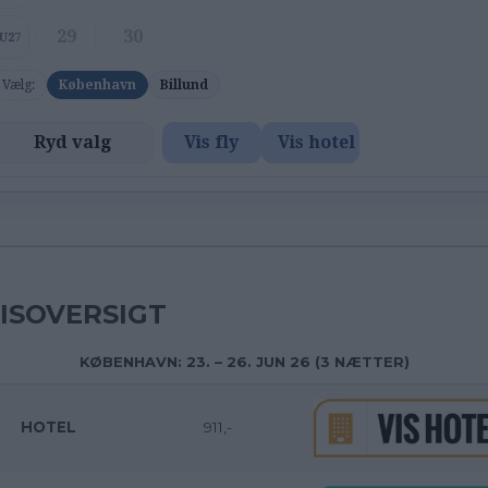
29
30
U27
Vælg:
København
Billund
Ryd valg
Vis fly
Vis hotel
ISOVERSIGT
KØBENHAVN: 23. – 26. JUN 26 (3 NÆTTER)
HOTEL
911,-