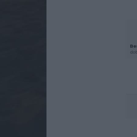
Be
dob