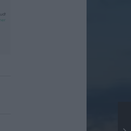
ud!
her