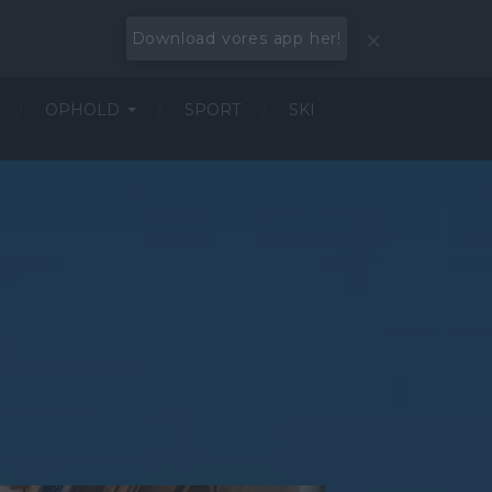
Download vores app her!
OPHOLD
SPORT
SKI