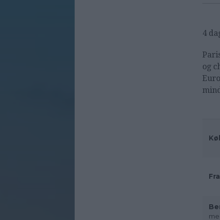
4 dag
Pari
og c
Euro
mind
Kø
Fra
Be
med