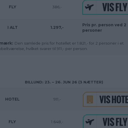
FLY
386,-
Pris pr. person ved 2
I ALT
1.297,-
personer
mærk:
Den samlede pris for hotellet er 1.821,- for 2 personer i et
beltværelse, hvilket svarer til 911,- per person.
BILLUND: 23. – 26. JUN 26 (3 NÆTTER)
HOTEL
911,-
FLY
1.648,-