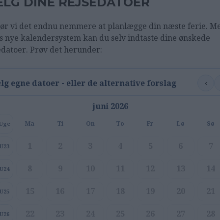
LG DINE REJSEDATOER
ør vi det endnu nemmere at planlægge din næste ferie. M
s nye kalendersystem kan du selv indtaste dine ønskede
edatoer. Prøv det herunder:
‹
lg egne datoer - eller de alternative forslag
juni 2026
Ma
Ti
On
To
Fr
Lø
Sø
Uge
1
2
3
4
5
6
7
U23
8
9
10
11
12
13
14
U24
15
16
17
18
19
20
21
U25
22
23
24
25
26
27
28
U26