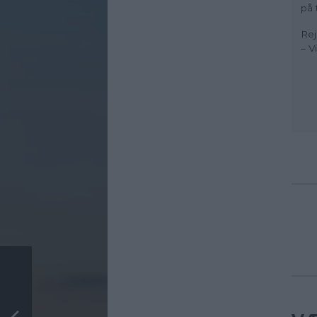
på 
Rej
– V