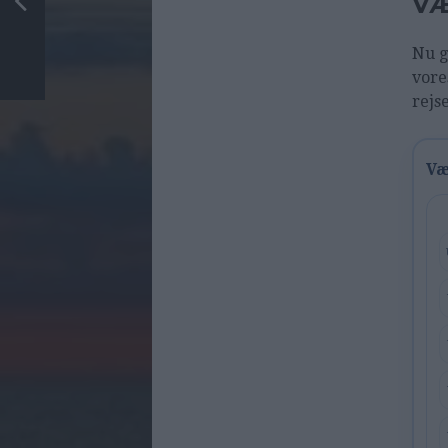
VÆ
Nu g
vore
rejs
Væ