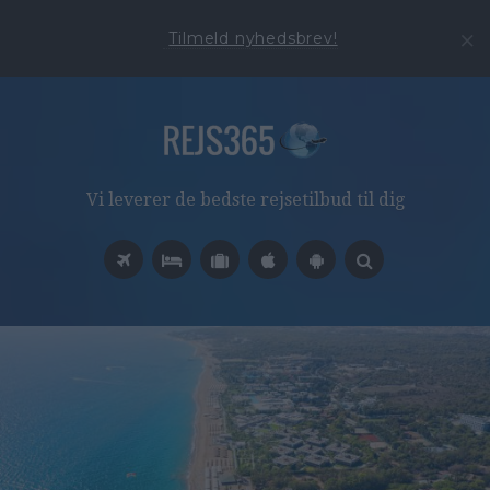
Tilmeld nyhedsbrev!
Vi leverer de bedste rejsetilbud til dig