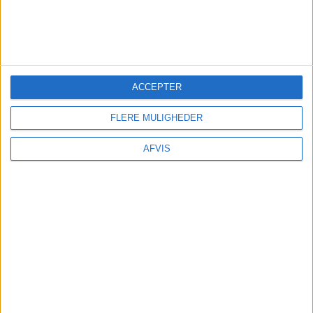
Læs videre efter Annoncen
Annonce
ACCEPTER
FLERE MULIGHEDER
AFVIS
FLY
Hos Corendon har vi fundet gode tilbud fra
Billund, København og Aalborg til Side:
FRA BILLUND: 1. – 7. JUN 2026