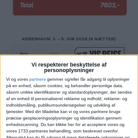
KØBENHAVN
: 3. – 9. JUN 2026 (6 NÆTTER)
Pris
4.941,-
Vi respekterer beskyttelse af
personoplysninger
Vi og vores
partnere
gemmer og/eller får adgang til oplysninger
på en enhed, såsom cookies, og behandler personlige data,
såsom unikke identifikatorer og standardoplysninger, der sendes
af en enhed til personaliseret reklame og indhold, reklame- og
indholdsmåling, publikumsundersøgelser og udvikling af
tjenester.
Med din tilladelse kan vi og vores partnere bruge
præcise geoplaceringsoplysninger og identifikation gennem
enhedsscanning. Du kan klikke her for at acceptere vores og
vores 1733 partneres behandling, som beskrevet ovenfor.
Alternativt kan du få adgang til mere detaljerede oplysninger og