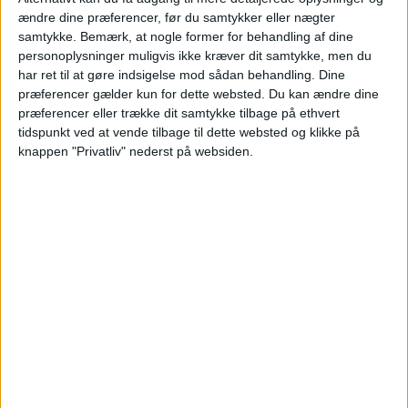
ændre dine præferencer, før du samtykker eller nægter
samtykke.
Bemærk, at nogle former for behandling af dine
personoplysninger muligvis ikke kræver dit samtykke, men du
har ret til at gøre indsigelse mod sådan behandling. Dine
præferencer gælder kun for dette websted. Du kan ændre dine
præferencer eller trække dit samtykke tilbage på ethvert
tidspunkt ved at vende tilbage til dette websted og klikke på
knappen "Privatliv" nederst på websiden.
AALBORG
: 4. – 11. JUN 2026 (7 NÆTTER)
Pris
4.979,-