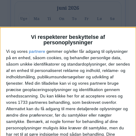
juni 2026
Ma
Ti
On
To
Fr
Lø
Sø
Uge
1
2
3
4
5
6
7
U23
Vi respekterer beskyttelse af
personoplysninger
8
9
10
11
12
13
14
U24
Vi og vores
partnere
gemmer og/eller får adgang til oplysninger
på en enhed, såsom cookies, og behandler personlige data,
15
16
17
18
19
20
21
U25
såsom unikke identifikatorer og standardoplysninger, der sendes
af en enhed til personaliseret reklame og indhold, reklame- og
22
23
24
25
26
27
28
U26
indholdsmåling, publikumsundersøgelser og udvikling af
tjenester.
Med din tilladelse kan vi og vores partnere bruge
29
30
U27
præcise geoplaceringsoplysninger og identifikation gennem
enhedsscanning. Du kan klikke her for at acceptere vores og
vores 1733 partneres behandling, som beskrevet ovenfor.
Alternativt kan du få adgang til mere detaljerede oplysninger og
Ryd valg
Vis hotel
ændre dine præferencer, før du samtykker eller nægter
samtykke.
Bemærk, at nogle former for behandling af dine
personoplysninger muligvis ikke kræver dit samtykke, men du
har ret til at gøre indsigelse mod sådan behandling. Dine