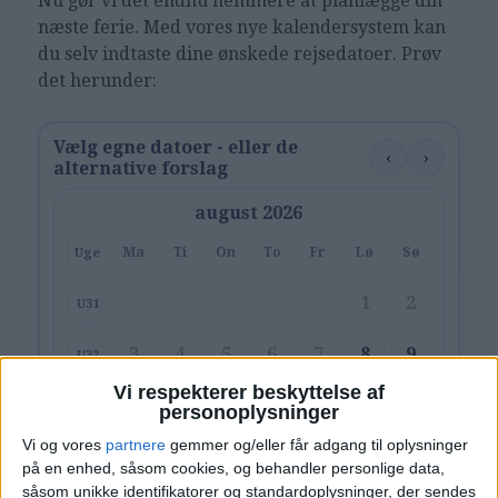
Nu gør vi det endnu nemmere at planlægge din
næste ferie. Med vores nye kalendersystem kan
du selv indtaste dine ønskede rejsedatoer. Prøv
det herunder:
Vælg egne datoer - eller de
‹
›
alternative forslag
august 2026
Ma
Ti
On
To
Fr
Lø
Sø
Uge
1
2
U31
3
4
5
6
7
8
9
U32
Vi respekterer beskyttelse af
10
11
12
13
14
15
16
U33
personoplysninger
Vi og vores
partnere
gemmer og/eller får adgang til oplysninger
17
18
19
20
21
22
23
U34
på en enhed, såsom cookies, og behandler personlige data,
såsom unikke identifikatorer og standardoplysninger, der sendes