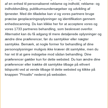
24
25
26
27
28
29
30
U35
af en enhed til personaliseret reklame og indhold, reklame- og
indholdsmåling, publikumsundersøgelser og udvikling af
31
tjenester.
Med din tilladelse kan vi og vores partnere bruge
U36
præcise geoplaceringsoplysninger og identifikation gennem
enhedsscanning. Du kan klikke her for at acceptere vores og
Vælg:
København
vores 1733 partneres behandling, som beskrevet ovenfor.
Alternativt kan du få adgang til mere detaljerede oplysninger og
Ryd valg
Vis fly
Vis hotel
ændre dine præferencer, før du samtykker eller nægter
samtykke.
Bemærk, at nogle former for behandling af dine
personoplysninger muligvis ikke kræver dit samtykke, men du
har ret til at gøre indsigelse mod sådan behandling. Dine
præferencer gælder kun for dette websted. Du kan ændre dine
præferencer eller trække dit samtykke tilbage på ethvert
tidspunkt ved at vende tilbage til dette websted og klikke på
PRISOVERSIGT
knappen "Privatliv" nederst på websiden.
KØBENHAVN: 25. AUG – 1. SEP 2026 (7 NÆTTER)
HOTEL
1.778,-