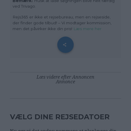
Bemærk:
Husk at lade søgningen blive helt færdig
ved Trivago.
Rejs365 er ikke et rejsebureau, men en rejseside,
der finder gode tilbud! – Vi modtager kommission,
men det påvirker ikke din pris!
Læs mere her
Læs videre efter Annoncen
Annonce
VÆLG DINE REJSEDATOER