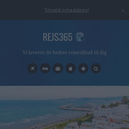
Tilmeld nyhedsbrev!
Vi leverer de bedste rejsetilbud til dig