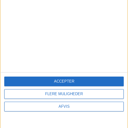
TURE OG OPLEVELSER
Der findes mange spændende oplevelser i
ACCEPTER
Tanger: De kan nemt bestilles på GetYourGuide
her:
FLERE MULIGHEDER
AFVIS
FORSIKRING